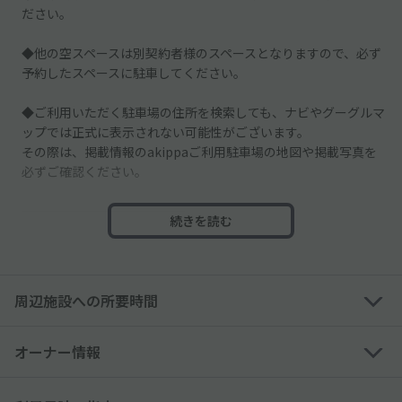
ださい。
◆他の空スペースは別契約者様のスペースとなりますので、必ず
予約したスペースに駐車してください。
◆ご利用いただく駐車場の住所を検索しても、ナビやグーグルマ
ップでは正式に表示されない可能性がございます。
その際は、掲載情報のakippaご利用駐車場の地図や掲載写真を
必ずご確認ください。
─────────────
続きを読む
◇隣地が住宅・マンションのため、「アイドリング・騒音や振
動」にご配慮くださいませ。
周辺施設への所要時間
◇予約された方ご本人・記入した車種、ナンバーでお越しくださ
い。
オーナー情報