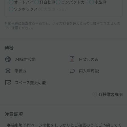
オートバイ
軽自動車
コンパクトカー
中型車
ワンボックス
大型車・SUV
対応車種に該当する車両でも、サイズ制限を超えるものは駐車できませんの
でご注意ください。
特徴
24時間営業
日貸しのみ
平置き
再入庫可能
スペース変更可能
各特徴の説明
注意事項
◆駐車場予約ページ情報をしっかりとご確認のうえご予約してく