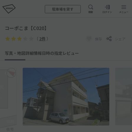
駐車場を貸す
検索
ログイン
メニュー
コーポこま【C020】
（
2件
）
保存
シェア
写真・地図
詳細情報
日時の指定
レビュー