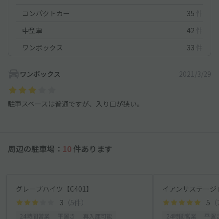
コンパクトカー
35
件
中型車
42
件
ワンボックス
33
件
ワンボックス
2021/3/29
駐車スペースは普通ですが、入り口が狭い。
周辺の駐車場：
10
件あります
グレープハイツ【C401】
イアンサステージⅡ
3
（5件）
5
（
24時間営業
平置き
再入庫可能
24時間営業
平置