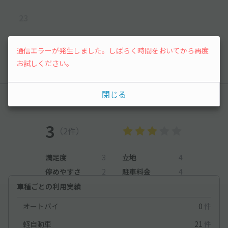
23
先行予約
通信エラーが発生しました。しばらく時間をおいてから再度
お試しください。
以降の空き状況は毎日24:00に更新されます。
閉じる
レビュー
3
（2件）
満足度
3
立地
4
停めやすさ
2
駐車料金
4
車種ごとの利用実績
オートバイ
0
件
軽自動車
21
件