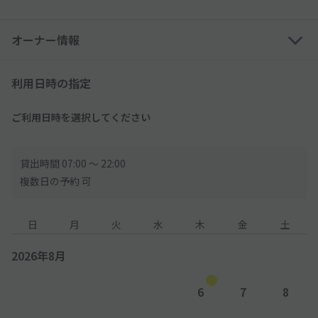
※高さのサイズ制限により、トールワゴン・一部の軽自動車は利
オーナー情報
用できない可能性あり
※外国車・スポーツカーなどのタイヤ幅が広い車は利用できない
可能性あり
利用日時の指定
【ご利用時間について】
ご利用日時を選択してください
●当駐車場には利用時間制限がございます。時間制限を必ずご確
認の上、入出庫をお願いいたします。
※利用時間外でのご利用は出来ません。
貸出時間 07:00 〜 22:00
※万が一利用時間を超えて駐車をしてしまった場合、現地料金に
複数日の予約 可
従い現地にて別途、料金をお支払いください。
20分/300円、ロールーフ最大2,000円、ハイルーフ最大2,400
円、営業時間外1,000円
日
月
火
水
木
金
土
注意：現地料金が変更になっている場合もございます。現地請
求額に従ってお支払いください。
2026年8月
【入庫方法について】
6
7
8
●到着後、現地スタッフへアキッパで予約している旨を伝え、予
約完了メール または 予約確認ページをご提示ください。申請な