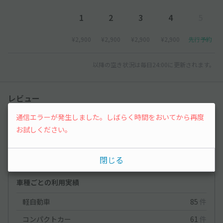
1
2
3
4
5
¥2,900
¥2,900
¥2,900
¥2,900
先行予約
以降の空き状況は毎日24:00に更新されます。
レビュー
通信エラーが発生しました。しばらく時間をおいてから再度
4.3
（6件）
お試しください。
満足度
4.3
立地
5
閉じる
停めやすさ
4.8
駐車料金
4.2
車種ごとの利用実績
軽自動車
85
件
コンパクトカー
61
件