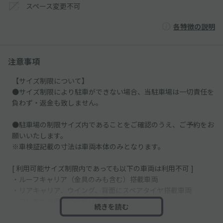
スペース変更不可
各特徴の説明
注意事項
【サイズ制限について】
●サイズ制限により駐車ができない場合、当駐車場は一切責任を
負わず・返金も致しません。
●駐車場の制限サイズ内であることをご確認のうえ、ご予約をお
願いいたします。
※車検証記載の寸法は車両本体のみとなります。
[ 利用可能サイズ制限内であっても以下の車両は利用不可 ]
・ルーフキャリア（金具のみも含む）搭載車両
・リアキャリア、ウイング、背面にスペアタイヤ搭載車両
・アンテナが収納できない車両
続きを読む
・サイドミラーが折りたためない車両
・各種トラックなど