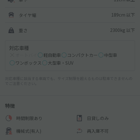
189cm 以下
タイヤ幅
2300kg 以下
重さ
対応車種
オートバイ
軽自動車
コンパクトカー
中型車
ワンボックス
大型車・SUV
対応車種に該当する車両でも、サイズ制限を超えるものは駐車できませんの
でご注意ください。
特徴
時間制限あり
日貸しのみ
機械式(有人)
再入庫不可