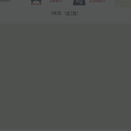
1
枚目 （
全
7
枚
）