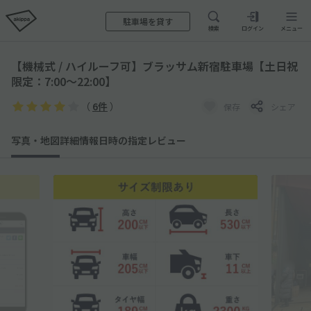
駐車場を貸す
検索
ログイン
メニュー
【機械式 / ハイルーフ可】ブラッサム新宿駐車場【土日祝
限定：7:00～22:00】
（
6件
）
保存
シェア
写真・地図
詳細情報
日時の指定
レビュー