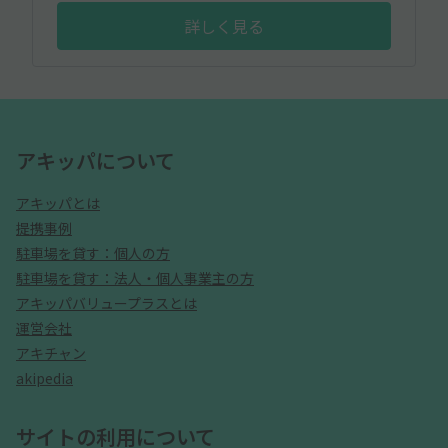
詳しく見る
アキッパについて
アキッパとは
提携事例
駐車場を貸す：個人の方
駐車場を貸す：法人・個人事業主の方
アキッパバリュープラスとは
運営会社
アキチャン
akipedia
サイトの利用について