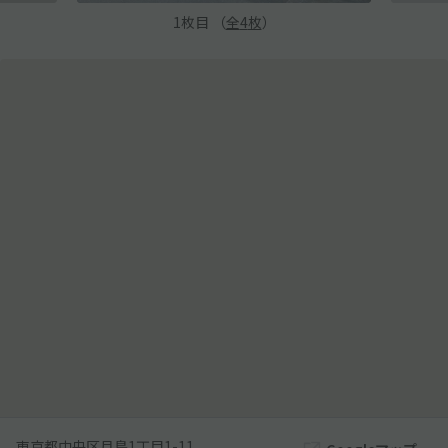
1
枚目 （
全
4
枚
）
東京都中央区月島1丁目1-11