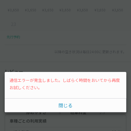
¥3,650
¥3,650
¥3,650
¥3,650
¥3,650
¥3,650
¥3,650
23
先行予約
以降の空き状況は毎日24:00に更新されます。
レビュー
通信エラーが発生しました。しばらく時間をおいてから再度
4.3
お試しください。
（4件）
満足度
4.3
立地
4.5
閉じる
停めやすさ
3
駐車料金
2.5
車種ごとの利用実績