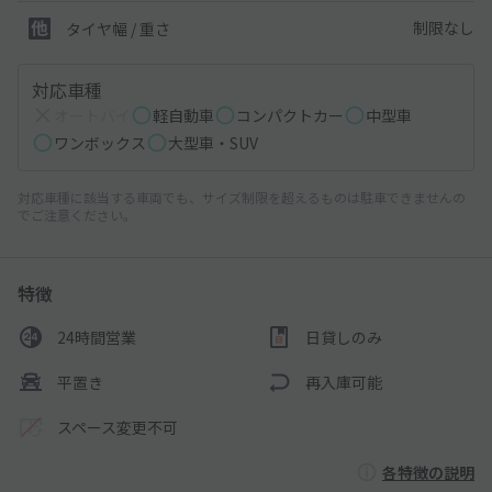
制限なし
タイヤ幅 / 重さ
対応車種
オートバイ
軽自動車
コンパクトカー
中型車
ワンボックス
大型車・SUV
対応車種に該当する車両でも、サイズ制限を超えるものは駐車できませんの
でご注意ください。
特徴
24時間営業
日貸しのみ
平置き
再入庫可能
スペース変更不可
各特徴の説明