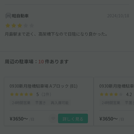
軽自動車
2024/10/18
月島駅まで近く、高架橋下なので日陰になり良かった。
周辺の駐車場：
10
件あります
0930新月陸橋駐車場 Aブロック (81)
0930新月陸橋駐車場
5
（1件）
4.2
24時間営業
平置き
再入庫可能
24時間営業
平置
¥3650〜
¥3650〜
詳しく見る
/日
/日