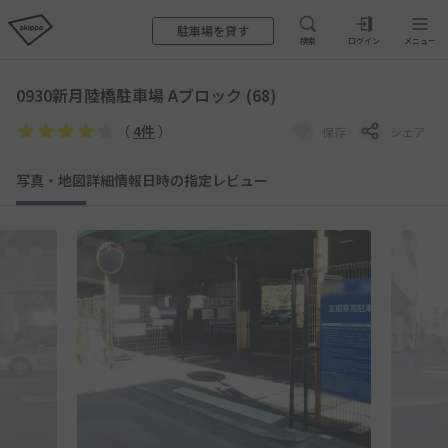
駐車場を貸す
検索
ログイン
メニュー
0930新月陸橋駐車場 Aブロック (68)
（
4件
）
保存
シェア
写真・地図
詳細情報
日時の指定
レビュー