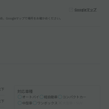
Googleマップ
、Googleマップで場所をお確かめください。
以下
対応車種
オートバイ
軽自動車
コンパクトカー
以下
中型車
ワンボックス
大型車・SUV