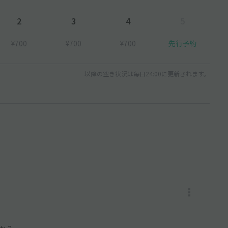
2
3
4
5
¥700
¥700
¥700
先行予約
以降の空き状況は毎日24:00に更新されます。