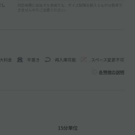
なし
対応車種に該当する車両でも、サイズ制限を超えるものは駐車で
きませんのでご注意ください。
大料金
平置き
再入庫可能
スペース変更不可
各特徴の説明
15分単位