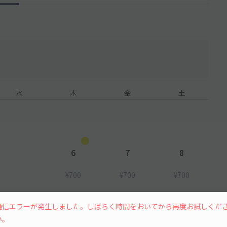
水
木
金
土
6
7
8
¥700
¥700
¥700
通信エラーが発生しました。しばらく時間をおいてから再度お試しくだ
12
13
14
15
い。