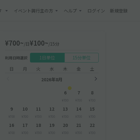
す
イベント興行主の方
ヘルプ
ログイン
新規登録
¥700~
¥100~
/日
/15分
1日単位
15分単位
利用日時選択
日
月
火
水
木
金
土
2026年8月
6
7
8
¥700
¥700
¥700
9
10
11
12
13
14
15
¥700
¥700
¥700
¥700
¥700
¥700
¥700
16
17
18
19
20
21
22
¥700
¥700
¥700
¥700
¥700
¥700
¥700