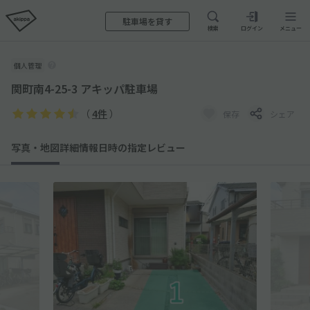
駐車場を貸す
検索
ログイン
メニュー
個人管理
関町南4-25-3 アキッパ駐車場
（
4件
）
保存
シェア
写真・地図
詳細情報
日時の指定
レビュー