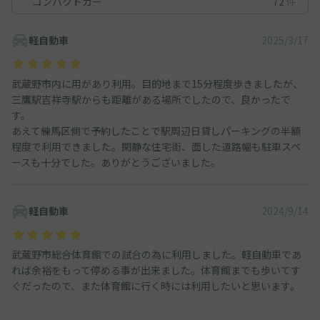
コンパクトカー
72
件
軽自動車
2025/3/17
武蔵野市内に用があり利用。目的地まで15分程度歩きましたが、
三鷹駅吉祥寺駅からも距離がある場所でしたので、良かったで
す。
あえて練馬区側で予約したことで駅周辺日貸しパーキングの半額
程度で利用できました。閑静な住宅街、面した道路幅も駐車スペ
ースも十分でした。ありがとうございました。
軽自動車
2024/9/14
武蔵野市総合体育館での試合の為に利用しました。軽自動車であ
れば余裕をもって停める事が出来ました。体育館までも歩いてす
ぐだったので、また体育館に行く時には利用したいと思います。