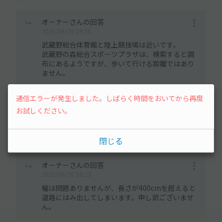
オーナーさんの回答
2025/06/26 19:56
武蔵野総合体育館と陸上競技場は近いです。
武蔵野の森総合スポーツプラザは、検索すると調
布にあるようですが、歩いて行ける距離ではあり
ません。
通信エラーが発生しました。しばらく時間をおいてから再度
お試しください。
user_d97311さん
2025/06/26 17:59
閉じる
アルファードは停めることできますか？
オーナーさんの回答
2025/06/26 18:23
幅は問題ありませんが、長さが400cmを超えると
道路にはみ出してしまいます。申し訳ございませ
ん。