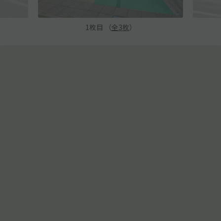
1
枚目 （
全
3
枚
）