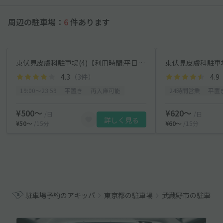
周辺の駐車場：
6
件あります
東伏見皮膚科駐車場(4)【利用時間:平日のみ 19:00~23:59】
東伏見皮膚科駐車場
4.3
（3件）
4.9
19:00〜23:59
平置き
再入庫可能
24時間営業
平置
¥500〜
¥620〜
/日
/日
詳しく見る
¥50〜
/15分
¥60〜
/15分
駐車場予約のアキッパ
東京都の駐車場
武蔵野市の駐車場