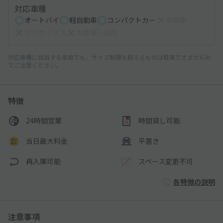
対応車種
オートバイ
軽自動車
コンパクトカー
中型車
ワンボックス
大型車・SUV
対応車種に該当する車両でも、サイズ制限を超えるものは駐車できませんの
でご注意ください。
特徴
24時間営業
時間貸し可能
当日最大料金
平置き
再入庫可能
スペース変更不可
各特徴の説明
注意事項