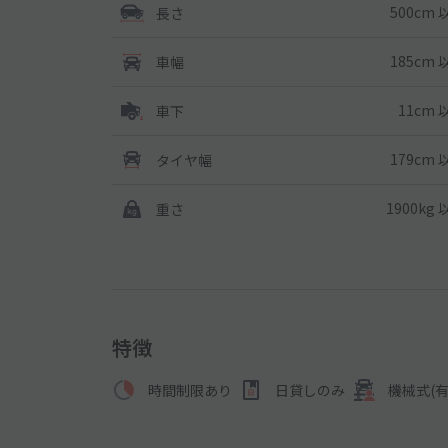
500cm 
長さ
185cm 
車幅
11cm 
車下
179cm 
タイヤ幅
1900kg
重さ
特徴
時間制限あり
日貸しのみ
機械式(有