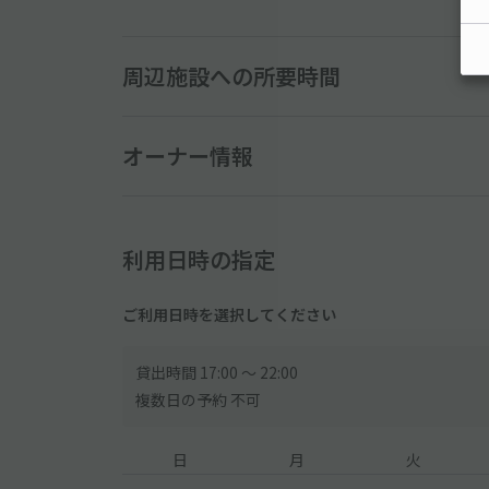
●当駐車場には利用時間制限がございます。必ず時間
※利用時間外でのご利用は出来ません。
※万が一利用時間を超えて駐車をしてしまった場合、
周辺施設への所要時間
【入庫方法について】
●到着後、現地スタッフへアキッパで予約している旨
い。申請なき場合、現地にて別途お支払が発生します
オーナー情報
【その他注意事項】
●車両ナンバーを登録されていない場合、駐車場の利
利用日時の指定
●出入庫は1回のみ可能です。2回目の入庫はできま
ご利用日時を選択してください
貸出時間 17:00 〜 22:00
複数日の予約 不可
日
月
火