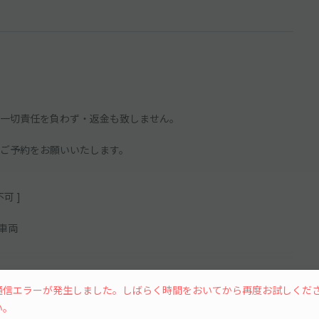
一切責任を負わず・返金も致しません。
ご予約をお願いいたします。
可 ]
車両
通信エラーが発生しました。しばらく時間をおいてから再度お試しくだ
続きを読む
い。