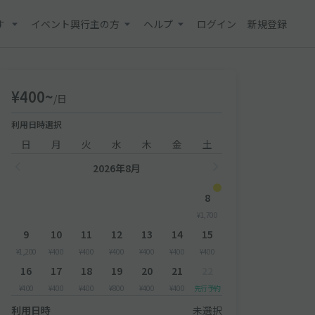
す
イベント興行主の方
ヘルプ
ログイン
新規登録
¥400~
/日
利用日時選択
日
月
火
水
木
金
土
2026年8月
8
¥1,700
9
10
11
12
13
14
15
¥1,200
¥400
¥400
¥400
¥400
¥400
¥400
16
17
18
19
20
21
22
¥400
¥400
¥400
¥800
¥400
¥400
先行予約
利用日時
未選択