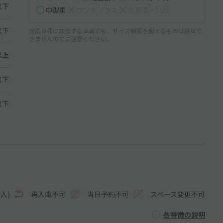
以下
中型車
ワンボックス
大型車・SUV
以下
対応車種に該当する車両でも、サイズ制限を超えるものは駐車で
きませんのでご注意ください。
以上
以下
 以下
人)
再入庫不可
当日予約不可
スペース変更不可
各特徴の説明