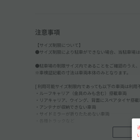
注意事項
【サイズ制限について】
●サイズ制限により駐車ができない場合、当駐車場は
●駐車場の制限サイズ内であることをご確認のうえ、
※車検証記載の寸法は車両本体のみとなります。
[ 利用可能サイズ制限内であっても以下の車両は利用不
・ルーフキャリア（金具のみも含む）搭載車両
・リアキャリア、ウイング、背面にスペアタイヤ搭載
・アンテナが収納できない車両
・サイドミラーが折りたためない車両
・各種トラックなど
【ご利用時間について】