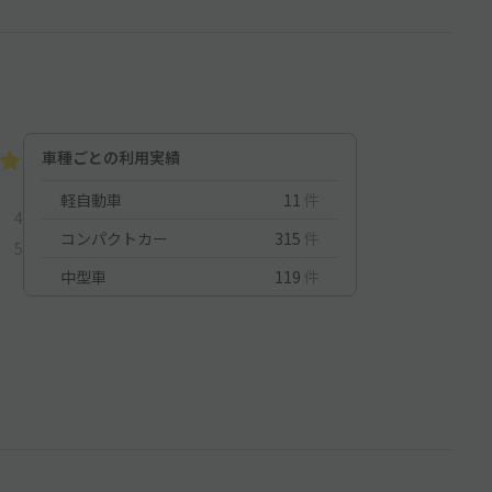
車種ごとの利用実績
軽自動車
11
件
4
コンパクトカー
315
件
5
中型車
119
件