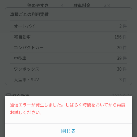
停めやすさ
4
駐車料金
3.8
車種ごとの利用実績
オートバイ
2
件
軽自動車
156
件
コンパクトカー
20
件
中型車
39
件
ワンボックス
30
件
大型車・SUV
3
件
軽自動車
2023/8/26
通信エラーが発生しました。しばらく時間をおいてから再度
お試しください。
Googleで行くとポイントには無い。近隣のコインパーキングに 終
日止めて、お昼休みに歩いて探しに行くと、Googleが示した場所
裏でした。
閉じる
歯医者の看板があるの裏の道みたいです。