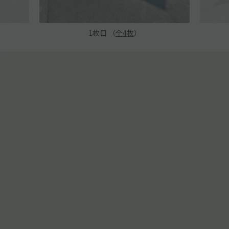
1
枚目 （
全
4
枚
）