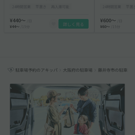
24時間営業
平置き
再入庫可能
24時間営業
平置
¥440〜
¥600〜
/日
/日
詳しく見る
¥44〜
/15分
¥60〜
/15分
駐車場予約のアキッパ
大阪府の駐車場
藤井寺市の駐車場