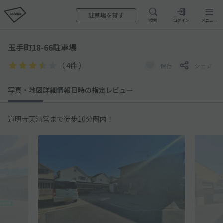
駐車場を貸す
検索
ログイン
メニュー
玉手町18-66駐車場
（
4件
）
保存
シェア
写真・地図
詳細情報
日時の指定
レビュー
道明寺天満宮まで徒歩10分圏内！