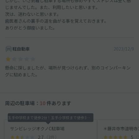
しかし、いざ到着し駐車する場所も停めやすくストレスは全く感
じませんでした。また、利用したいと思います。
次は、迷わないと思います。
歯医者さんの裏手の道を曲がる事を覚えておきます。
ありがとう御座いました。
軽自動車
2023/12/9
懸命に探しましたが、場所が見つけられず、別のコインパーキン
グに駐めました。
周辺の駐車場：
10
件あります
玉手中学校まで徒歩2分！玉手小学校まで徒歩3分！
サンビレッジオクノC駐車場
2.7
（3件）
5
（