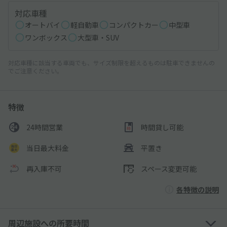
対応車種
オートバイ
軽自動車
コンパクトカー
中型車
ワンボックス
大型車・SUV
対応車種に該当する車両でも、サイズ制限を超えるものは駐車できませんの
でご注意ください。
特徴
24時間営業
時間貸し可能
当日最大料金
平置き
再入庫不可
スペース変更可能
各特徴の説明
周辺施設への所要時間