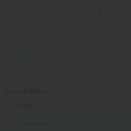
1
2
3
4
5
¥750
¥750
¥750
¥750
¥800
6
7
¥800
先行予約
以降の空き状況は毎日24:00に更新されます。
みんなの駐車場Q&A
の質問があります
1件
user_58e758さん
2025/12/01 10:58