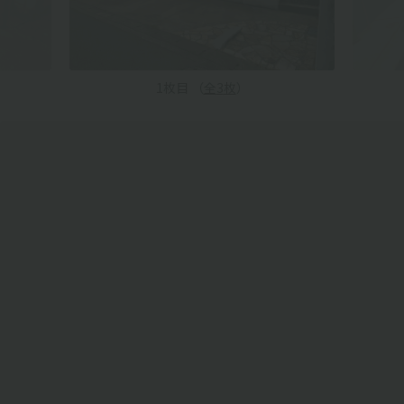
1
枚目 （
全
3
枚
）