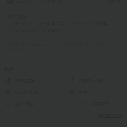
制限なし
高さ / 車下 / タイヤ幅 /
重さ
対応車種
オートバイ
軽自動車
コンパクトカー
中型車
ワンボックス
大型車・SUV
対応車種に該当する車両でも、サイズ制限を超えるものは駐車できませんの
でご注意ください。
特徴
24時間営業
時間貸し可能
当日最大料金
平置き
再入庫可能
スペース変更不可
各特徴の説明