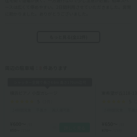
住宅街で道幅が狭く、一方通行なので少し注意が必要。駐車スペ
ースは広くて停めやすい。2日間利用させていただきました。非常
に助かりました。ありがとうございました。
もっと見る(全12件)
周辺の駐車場：
8
件あります
シャッター全開で長さ4.6m 高さ170cm迄可
横浜ピアノ 小型ガレージ
東希望が丘118-1
5
（1件）
5
（
24時間営業
平置き
再入庫可能
24時間営業
平置
¥600〜
¥650〜
/日
/日
詳しく見る
¥50〜
/15分
¥70〜
/15分