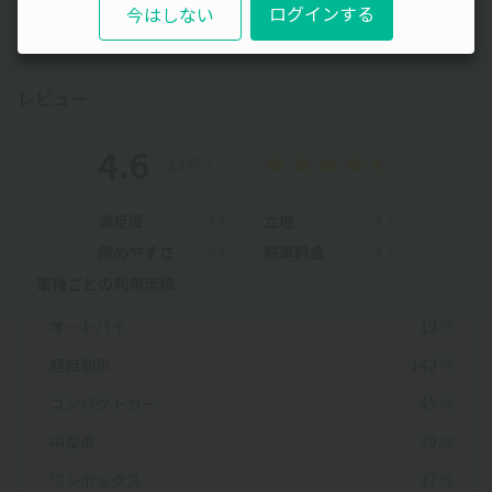
ログインする
今はしない
レビュー
4.6
（13件）
満足度
4.6
立地
4.7
停めやすさ
4.6
駐車料金
4.7
車種ごとの利用実績
オートバイ
19
件
軽自動車
142
件
コンパクトカー
45
件
中型車
39
件
ワンボックス
37
件