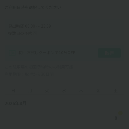
ご利用日時を選択してください
貸出時間 00:00 〜 23:59
複数日の予約 可
初回お試しクーポン
で
10
%OFF
取得
この駐車場の初回予約時のみ利用可能
利用期限：取得から30日間
日
月
火
水
木
金
土
2026年8月
8