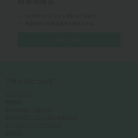
駐車場運営
1台分のスペースでも無駄なく収益化
完全無料で駐車場運用を始められる
詳しく見る
アキッパについて
アキッパとは
提携事例
駐車場を貸す：個人の方
駐車場を貸す：法人・個人事業主の方
アキッパバリュープラスとは
運営会社