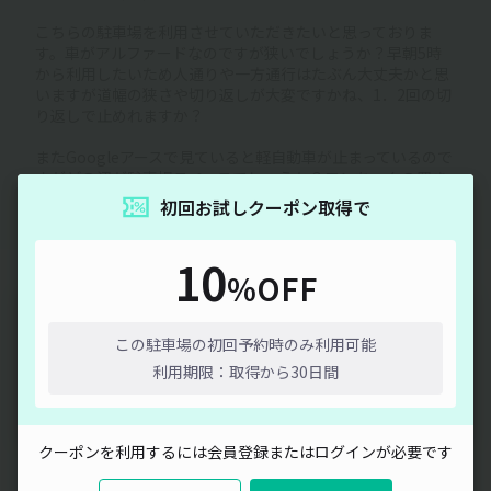
こちらの駐車場を利用させていただきたいと思っておりま
す。車がアルファードなのですが狭いでしょうか？早朝5時
から利用したいため人通りや一方通行はたぶん大丈夫かと思
いますが道幅の狭さや切り返しが大変ですかね、1．2回の切
り返しで止めれますか？
またGoogleアースで見ていると軽自動車が止まっているので
すがどの辺が駐車場スペースでしょうか？ワンちゃんの置き
物があるお家は隣の家になりますでしょうか？
初回お試しクーポン取得で
オーナーさんの回答
10
2026/01/02 09:54
%OFF
はい、その程度の繰り返しで済むかなと思いま
通信エラーが発生しました。しばらく時間をおいてから再度
す！
お試しください。
この駐車場の初回予約時のみ利用可能
またワンちゃんの置き物があるのはお隣のお家な
のでご利用ならなようにお願いします🙇‍♂️
利用期限：取得から30日間
閉じる
クーポンを利用するには会員登録またはログインが必要です
もっと見る