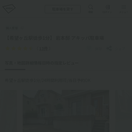
駐車場を貸す
検索
ログイン
メニュー
個人管理
【希望ヶ丘駅徒歩1分】 岩本邸 アキッパ駐車場
（
13件
）
保存
シェア
写真・地図
詳細情報
日時の指定
レビュー
希望ヶ丘駅徒歩1分/24時間利用可/当日予約OK