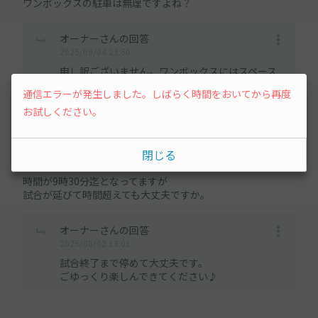
ワンボックスの駐車は無理ですよね？
オーナーさんの回答
2025/09/04 23:50
申し訳ございません。ワンボックスにはスペース
が狭いため不可となります。ご了承ください。
通信エラーが発生しました。しばらく時間をおいてから再度
お試しください。
user_6b41f5さん
閉じる
2025/08/02 12:59
時間が9時30分迄となってますが
試合が延びて時間超えても大丈夫ですか。
オーナーさんの回答
2025/08/02 13:01
試合終了まで停めて大丈夫です。
ごゆっくり楽しんできてください♪