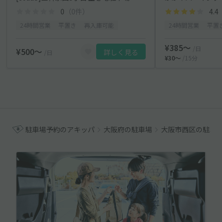
0
（0件）
4.4
24時間営業
平置き
再入庫可能
24時間営業
平置
¥385〜
/日
¥500〜
詳しく見る
/日
¥30〜
/15分
駐車場予約のアキッパ
大阪府の駐車場
大阪市西区の駐車