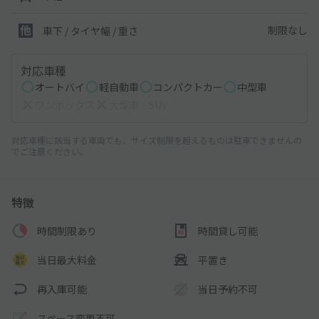
制限なし
車下 / タイヤ幅 / 重さ
対応車種
オートバイ
軽自動車
コンパクトカー
中型車
ワンボックス
大型車・SUV
対応車種に該当する車両でも、サイズ制限を超えるものは駐車できませんの
でご注意ください。
特徴
時間制限あり
時間貸し可能
当日最大料金
平置き
再入庫可能
当日予約不可
スペース変更不可