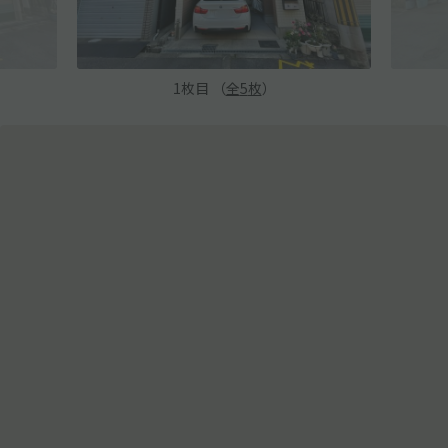
1
枚目 （
全
5
枚
）