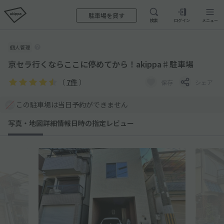
駐車場を貸す
検索
ログイン
メニュー
個人管理
京セラ行くならここに停めてから！akippa♯駐車場
（
7件
）
保存
シェア
この駐車場は当日予約ができません
写真・地図
詳細情報
日時の指定
レビュー