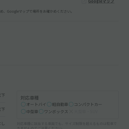
Googleマップ
、Googleマップで場所をお確かめください。
以下
対応車種
オートバイ
軽自動車
コンパクトカー
以下
中型車
ワンボックス
大型車・SUV
なし
対応車種に該当する車両でも、サイズ制限を超えるものは駐車で
きませんのでご注意ください。