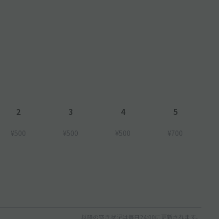
2
3
4
5
¥500
¥500
¥500
¥700
以降の空き状況は毎日24:00に更新されます。