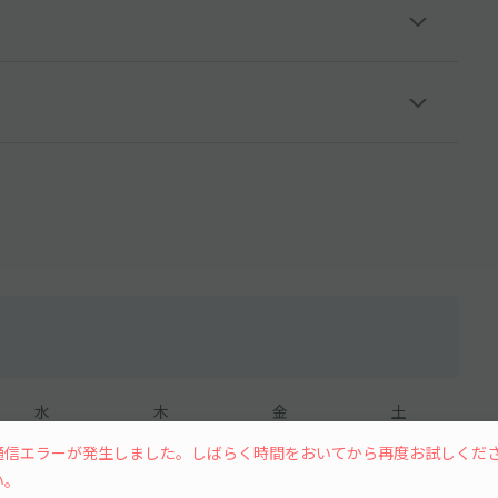
水
木
金
土
通信エラーが発生しました。しばらく時間をおいてから再度お試しくだ
い。