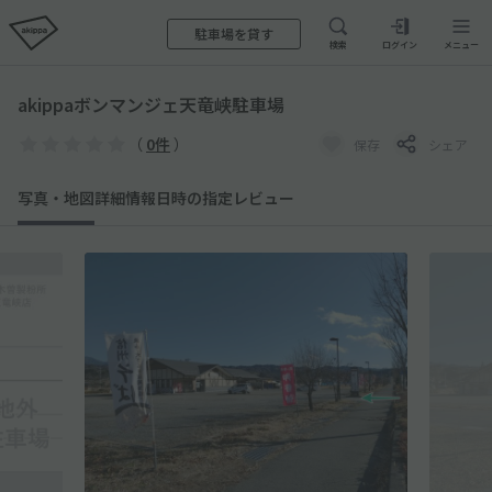
駐車場を貸す
検索
ログイン
メニュー
akippaボンマンジェ天竜峡駐車場
（
0件
）
保存
シェア
写真・地図
詳細情報
日時の指定
レビュー