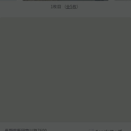
1
枚目 （
全
5
枚
）
長野県飯田市川路7600