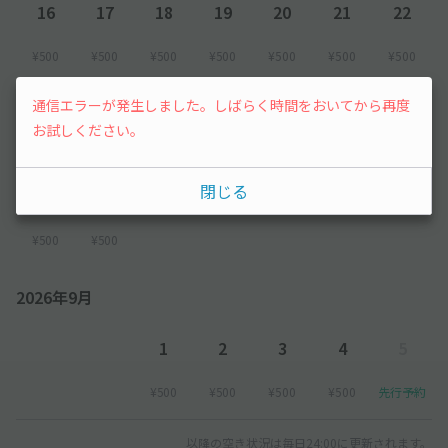
16
17
18
19
20
21
22
¥500
¥500
¥500
¥500
¥500
¥500
¥500
23
24
25
26
27
28
29
通信エラーが発生しました。しばらく時間をおいてから再度
お試しください。
¥500
¥500
¥500
¥500
¥500
¥500
¥500
閉じる
30
31
¥500
¥500
2026年9月
1
2
3
4
5
¥500
¥500
¥500
¥500
先行予約
以降の空き状況は毎日24:00に更新されます。