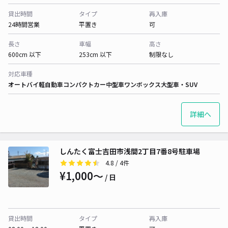
貸出時間
タイプ
再入庫
24時間営業
平置き
可
長さ
車幅
高さ
600cm 以下
253cm 以下
制限なし
対応車種
オートバイ
軽自動車
コンパクトカー
中型車
ワンボックス
大型車・SUV
詳細へ
しんたく富士吉田市浅間2丁目7番8号駐車場
4.8
/ 4件
¥1,000〜
/ 日
貸出時間
タイプ
再入庫