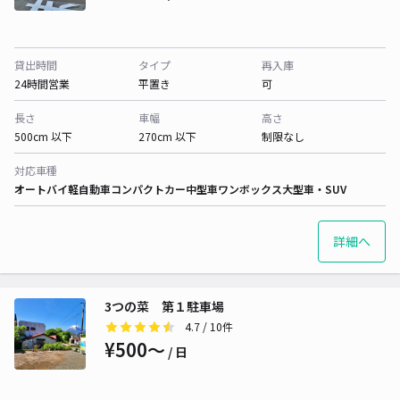
貸出時間
タイプ
再入庫
24時間営業
平置き
可
長さ
車幅
高さ
500cm 以下
270cm 以下
制限なし
対応車種
オートバイ
軽自動車
コンパクトカー
中型車
ワンボックス
大型車・SUV
詳細へ
3つの菜 第１駐車場
4.7
/ 10件
¥500〜
/ 日