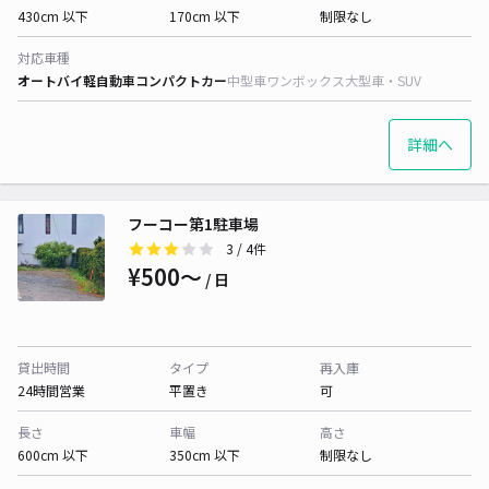
430cm 以下
170cm 以下
制限なし
対応車種
オートバイ
軽自動車
コンパクトカー
中型車
ワンボックス
大型車・SUV
詳細へ
フーコー第1駐車場
3
/ 4件
¥500〜
/ 日
貸出時間
タイプ
再入庫
24時間営業
平置き
可
長さ
車幅
高さ
600cm 以下
350cm 以下
制限なし