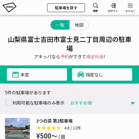
駐車場を貸す
検索
ログイン
メニュー
一覧
地図
山梨県富士吉田市富士見二丁目周辺の駐車
場
アキッパなら
予約
ができて
格安料金
!
未定
指定なし
5件の駐車場があります
利用可能な駐車場のみ表示
3つの菜 第2駐車場
4.8
/ 12件
¥500〜
/ 日