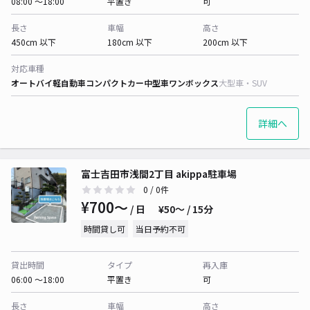
08:00 〜18:00
平置き
可
長さ
車幅
高さ
450cm 以下
180cm 以下
200cm 以下
対応車種
オートバイ
軽自動車
コンパクトカー
中型車
ワンボックス
大型車・SUV
詳細へ
富士吉田市浅間2丁目 akippa駐車場
0
/ 0件
¥700〜
/ 日
¥50〜 / 15分
時間貸し可
当日予約不可
貸出時間
タイプ
再入庫
06:00 〜18:00
平置き
可
長さ
車幅
高さ