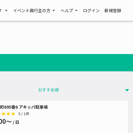
す
イベント興行主の方
ヘルプ
ログイン
新規登録
町695番6 アキッパ駐車場
5
/ 1件
00〜
/ 日