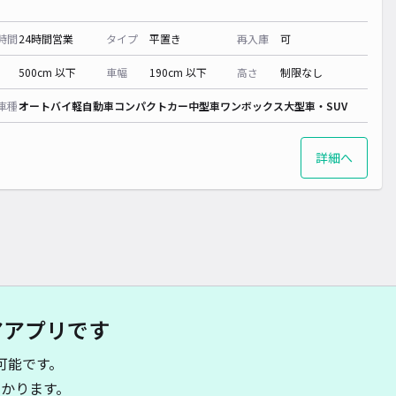
時間
24時間営業
タイプ
平置き
再入庫
可
500cm 以下
車幅
190cm 以下
高さ
制限なし
車種
オートバイ
軽自動車
コンパクトカー
中型車
ワンボックス
大型車・SUV
詳細へ
アアプリです
可能です。
かります。