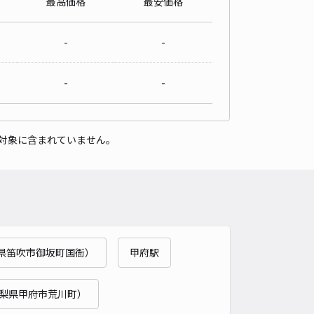
最高価格
最安価格
-
-
-
-
対象に含まれていません。
県笛吹市御坂町国衙）
甲府駅
梨県甲府市荒川町）