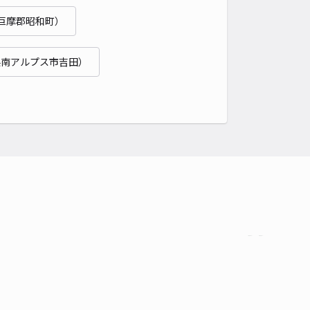
巨摩郡昭和町）
県南アルプス市吉田）