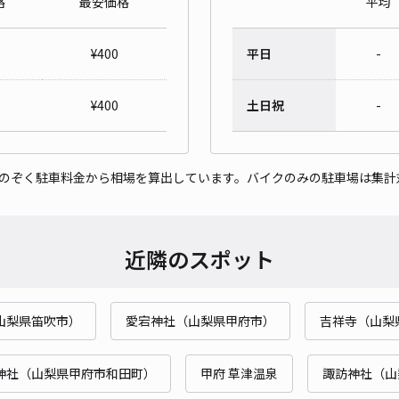
格
最安価格
平均
¥
400
平日
-
¥
400
土日祝
-
をのぞく駐車料金から相場を算出しています。バイクのみの駐車場は集計
近隣のスポット
山梨県笛吹市）
愛宕神社（山梨県甲府市）
吉祥寺（山梨
神社（山梨県甲府市和田町）
甲府 草津温泉
諏訪神社（山