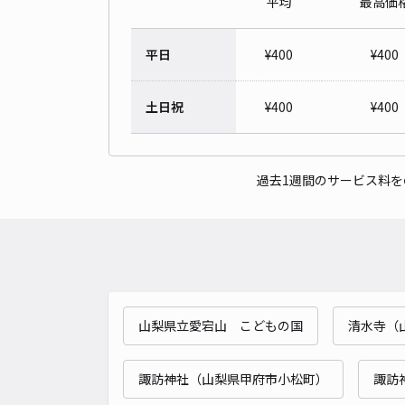
平均
最高価
平日
¥
400
¥
400
土日祝
¥
400
¥
400
過去1週間のサービス料
山梨県立愛宕山 こどもの国
清水寺（
諏訪神社（山梨県甲府市小松町）
諏訪