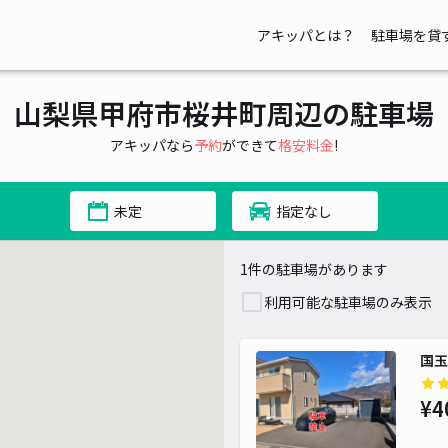
アキッパとは？
駐車場を貸
山梨県甲府市桜井町周辺の駐車場
アキッパなら
予約
ができて
格安料金
!
未定
指定なし
1件の駐車場があります
利用可能な駐車場のみ表示
国玉
¥4