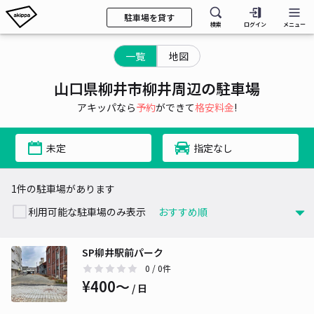
駐車場を貸す
検索
ログイン
メニュー
一覧
地図
山口県柳井市柳井周辺の駐車場
アキッパなら
予約
ができて
格安料金
!
未定
指定なし
1件の駐車場があります
利用可能な駐車場のみ表示
SP柳井駅前パーク
0
/ 0件
¥400〜
/ 日