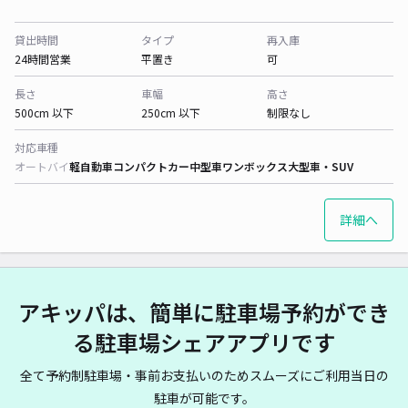
貸出時間
タイプ
再入庫
24時間営業
平置き
可
長さ
車幅
高さ
500cm 以下
250cm 以下
制限なし
対応車種
オートバイ
軽自動車
コンパクトカー
中型車
ワンボックス
大型車・SUV
詳細へ
アキッパは、簡単に駐車場予約ができ
る駐車場シェアアプリです
全て予約制駐車場・事前お支払いのためスムーズにご利用当日の
駐車が可能です。