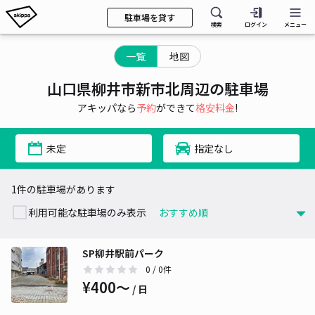
駐車場を貸す
検索
ログイン
メニュー
一覧
地図
山口県柳井市新市北周辺の駐車場
アキッパなら
予約
ができて
格安料金
!
未定
指定なし
1件の駐車場があります
利用可能な駐車場のみ表示
SP柳井駅前パーク
0
/ 0件
¥400〜
/ 日