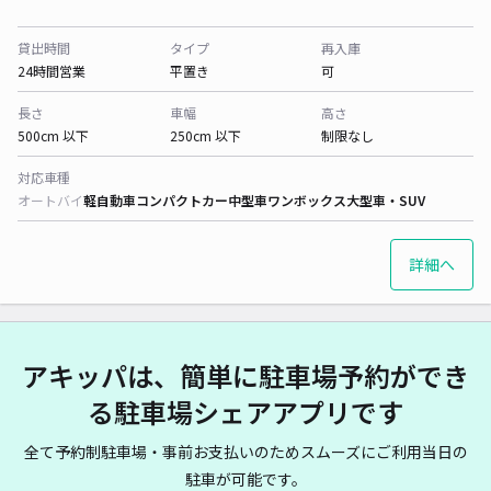
貸出時間
タイプ
再入庫
24時間営業
平置き
可
長さ
車幅
高さ
500cm 以下
250cm 以下
制限なし
対応車種
オートバイ
軽自動車
コンパクトカー
中型車
ワンボックス
大型車・SUV
詳細へ
アキッパは、簡単に駐車場予約ができ
る駐車場シェアアプリです
全て予約制駐車場・事前お支払いのためスムーズにご利用当日の
駐車が可能です。