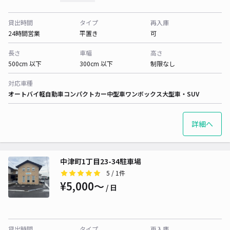
貸出時間
タイプ
再入庫
24時間営業
平置き
可
長さ
車幅
高さ
500cm 以下
300cm 以下
制限なし
対応車種
オートバイ
軽自動車
コンパクトカー
中型車
ワンボックス
大型車・SUV
詳細へ
中津町1丁目23-34駐車場
5
/ 1件
¥5,000〜
/ 日
貸出時間
タイプ
再入庫