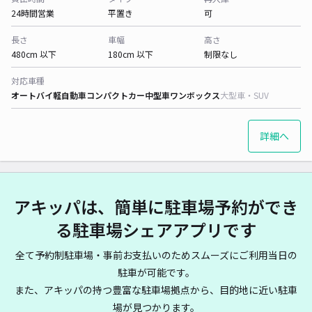
24時間営業
平置き
可
長さ
車幅
高さ
480cm 以下
180cm 以下
制限なし
対応車種
オートバイ
軽自動車
コンパクトカー
中型車
ワンボックス
大型車・SUV
詳細へ
アキッパは、簡単に駐車場予約ができ
る駐車場シェアアプリです
全て予約制駐車場・事前お支払いのためスムーズにご利用当日の
駐車が可能です。
また、アキッパの持つ豊富な駐車場拠点から、目的地に近い駐車
場が見つかります。