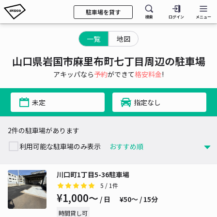
駐車場を貸す
検索
ログイン
メニュー
一覧
地図
山口県岩国市麻里布町七丁目周辺の駐車場
アキッパなら
予約
ができて
格安料金
!
未定
指定なし
2件の駐車場があります
利用可能な駐車場のみ表示
川口町1丁目5-36駐車場
5
/ 1件
¥1,000〜
/ 日
¥50〜 / 15分
時間貸し可