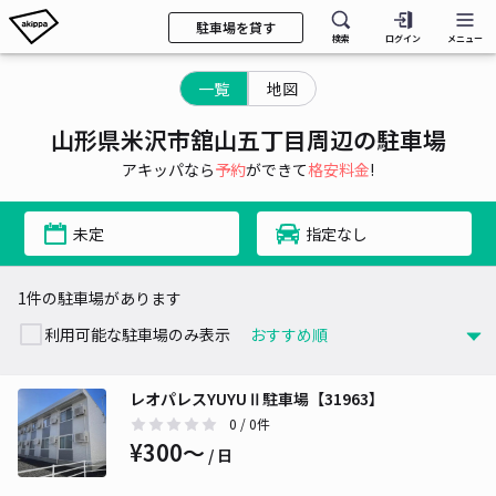
駐車場を貸す
検索
ログイン
メニュー
一覧
地図
山形県米沢市舘山五丁目周辺の駐車場
アキッパなら
予約
ができて
格安料金
!
未定
指定なし
1件の駐車場があります
利用可能な駐車場のみ表示
レオパレスYUYUⅡ駐車場【31963】
0
/ 0件
¥300〜
/ 日