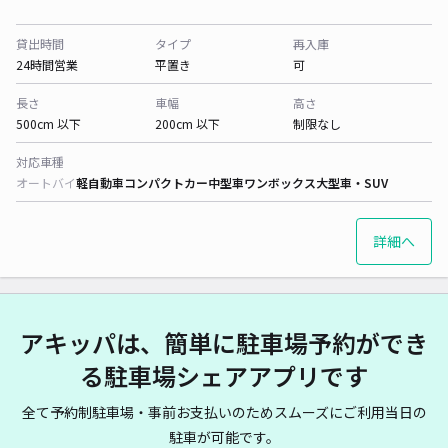
貸出時間
タイプ
再入庫
24時間営業
平置き
可
長さ
車幅
高さ
500cm 以下
200cm 以下
制限なし
対応車種
オートバイ
軽自動車
コンパクトカー
中型車
ワンボックス
大型車・SUV
詳細へ
アキッパは、簡単に駐車場予約ができ
る駐車場シェアアプリです
全て予約制駐車場・事前お支払いのためスムーズにご利用当日の
駐車が可能です。