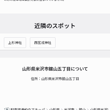
近隣のスポット
上杉神社
西宮戎神社
山形県米沢市舘山五丁目について
住所：山形県米沢市舘山五丁目
駐車場予約のアキッパ
山形県
米沢市
舘山
山形県米沢