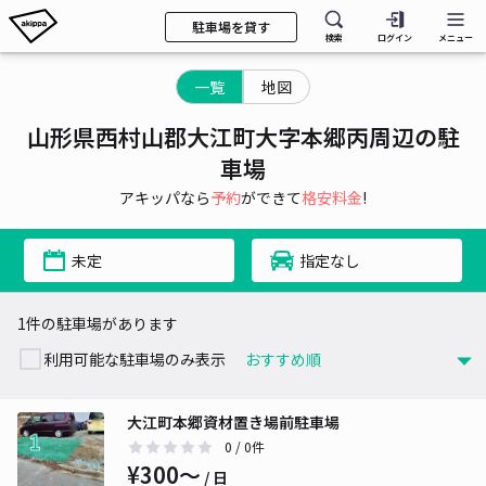
駐車場を貸す
検索
ログイン
メニュー
一覧
地図
山形県西村山郡大江町大字本郷丙周辺の駐
車場
アキッパなら
予約
ができて
格安料金
!
未定
指定なし
1件の駐車場があります
利用可能な駐車場のみ表示
大江町本郷資材置き場前駐車場
0
/ 0件
¥300〜
/ 日