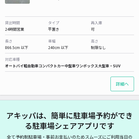
貸出時間
タイプ
再入庫
24時間営業
平置き
可
長さ
車幅
高さ
866.5cm 以下
240cm 以下
制限なし
対応車種
オートバイ
軽自動車
コンパクトカー
中型車
ワンボックス
大型車・SUV
詳細へ
アキッパは、簡単に駐車場予約ができ
る駐車場シェアアプリです
全て予約制駐車場・事前お支払いのためスムーズにご利用当日の