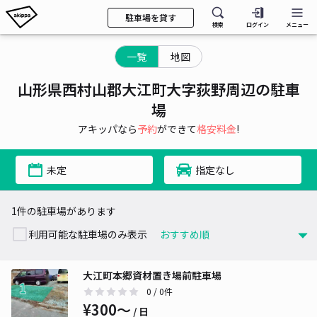
駐車場を貸す
検索
ログイン
メニュー
一覧
地図
山形県西村山郡大江町大字荻野周辺の駐車
場
アキッパなら
予約
ができて
格安料金
!
未定
指定なし
1件の駐車場があります
利用可能な駐車場のみ表示
大江町本郷資材置き場前駐車場
0
/ 0件
¥300〜
/ 日