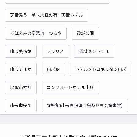
天童温泉 美味求真の宿 天童ホテル
ほほえみの空湯舟 つるや
霞城公園
山形美術館
ソラリス
霞城セントラル
山形テルサ
山形駅
ホテルメトロポリタン山形
湯殿山神社
コンフォートホテル山形
山形市役所
文翔館(山形県旧県庁舎及び県会議事堂)