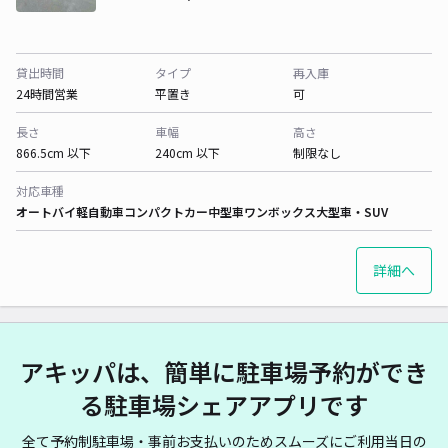
貸出時間
タイプ
再入庫
24時間営業
平置き
可
長さ
車幅
高さ
866.5cm 以下
240cm 以下
制限なし
対応車種
オートバイ
軽自動車
コンパクトカー
中型車
ワンボックス
大型車・SUV
詳細へ
アキッパは、簡単に駐車場予約ができ
る駐車場シェアアプリです
全て予約制駐車場・事前お支払いのためスムーズにご利用当日の