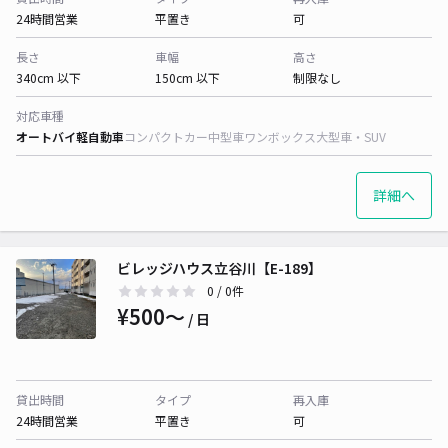
24時間営業
平置き
可
長さ
車幅
高さ
340cm 以下
150cm 以下
制限なし
対応車種
オートバイ
軽自動車
コンパクトカー
中型車
ワンボックス
大型車・SUV
詳細へ
ビレッジハウス立谷川【E-189】
0
/ 0件
¥500〜
/ 日
貸出時間
タイプ
再入庫
24時間営業
平置き
可