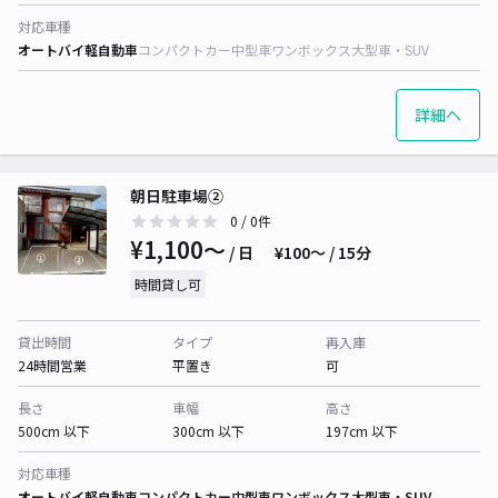
対応車種
オートバイ
軽自動車
コンパクトカー
中型車
ワンボックス
大型車・SUV
詳細へ
朝日駐車場②
0
/ 0件
¥1,100〜
/ 日
¥100〜 / 15分
時間貸し可
貸出時間
タイプ
再入庫
24時間営業
平置き
可
長さ
車幅
高さ
500cm 以下
300cm 以下
197cm 以下
対応車種
オートバイ
軽自動車
コンパクトカー
中型車
ワンボックス
大型車・SUV