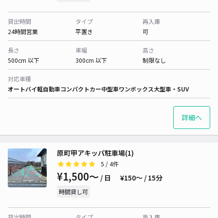
貸出時間
タイプ
再入庫
24時間営業
平置き
可
長さ
車幅
高さ
500cm 以下
300cm 以下
制限なし
対応車種
オートバイ
軽自動車
コンパクトカー
中型車
ワンボックス
大型車・SUV
詳細へ
原町甲アキッパ駐車場(1)
5
/ 4件
¥1,500〜
/ 日
¥150〜 / 15分
時間貸し可
貸出時間
タイプ
再入庫