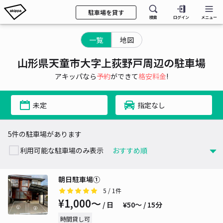
駐車場を貸す
検索
ログイン
メニュー
一覧
地図
山形県天童市大字上荻野戸周辺の駐車場
アキッパなら
予約
ができて
格安料金
!
未定
指定なし
5件の駐車場があります
利用可能な駐車場のみ表示
朝日駐車場①
5
/ 1件
¥1,000〜
/ 日
¥50〜 / 15分
時間貸し可