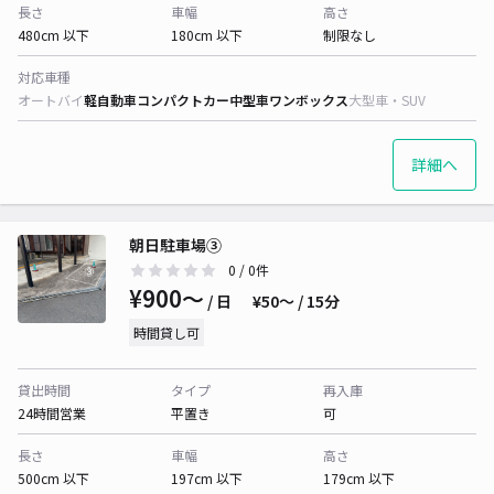
長さ
車幅
高さ
480cm 以下
180cm 以下
制限なし
対応車種
オートバイ
軽自動車
コンパクトカー
中型車
ワンボックス
大型車・SUV
詳細へ
朝日駐車場③
0
/ 0件
¥900〜
/ 日
¥50〜 / 15分
時間貸し可
貸出時間
タイプ
再入庫
24時間営業
平置き
可
長さ
車幅
高さ
500cm 以下
197cm 以下
179cm 以下