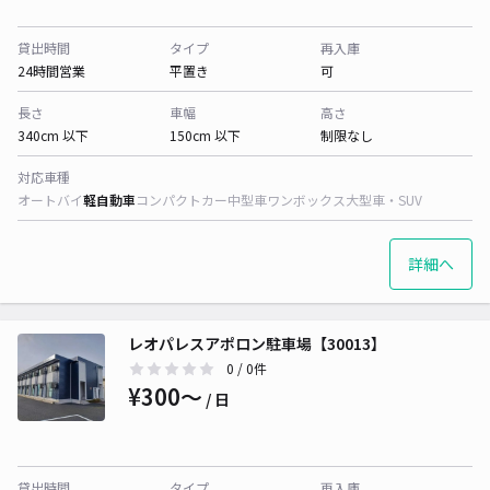
貸出時間
タイプ
再入庫
24時間営業
平置き
可
長さ
車幅
高さ
340cm 以下
150cm 以下
制限なし
対応車種
オートバイ
軽自動車
コンパクトカー
中型車
ワンボックス
大型車・SUV
詳細へ
レオパレスアポロン駐車場【30013】
0
/ 0件
¥300〜
/ 日
貸出時間
タイプ
再入庫