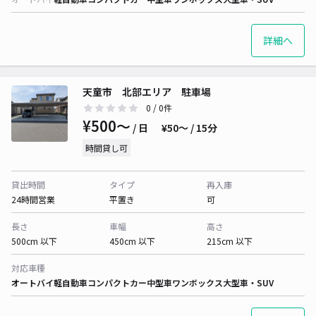
詳細へ
天童市 北部エリア 駐車場
0
/ 0件
¥500〜
/ 日
¥50〜 / 15分
時間貸し可
貸出時間
タイプ
再入庫
24時間営業
平置き
可
長さ
車幅
高さ
500cm 以下
450cm 以下
215cm 以下
対応車種
オートバイ
軽自動車
コンパクトカー
中型車
ワンボックス
大型車・SUV