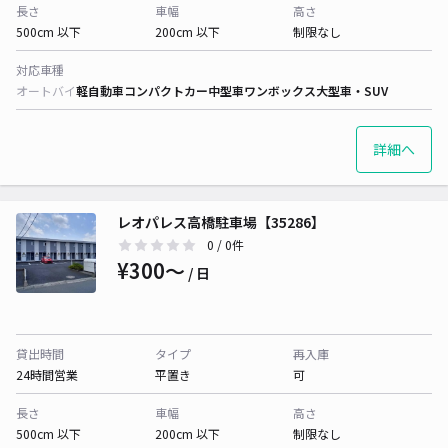
長さ
車幅
高さ
500cm 以下
200cm 以下
制限なし
対応車種
オートバイ
軽自動車
コンパクトカー
中型車
ワンボックス
大型車・SUV
詳細へ
レオパレス高橋駐車場【35286】
0
/ 0件
¥300〜
/ 日
貸出時間
タイプ
再入庫
24時間営業
平置き
可
長さ
車幅
高さ
500cm 以下
200cm 以下
制限なし