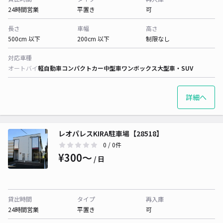
24時間営業
平置き
可
長さ
車幅
高さ
500cm 以下
200cm 以下
制限なし
対応車種
オートバイ
軽自動車
コンパクトカー
中型車
ワンボックス
大型車・SUV
詳細へ
レオパレスKIRA駐車場【28518】
0
/ 0件
¥300〜
/ 日
貸出時間
タイプ
再入庫
24時間営業
平置き
可