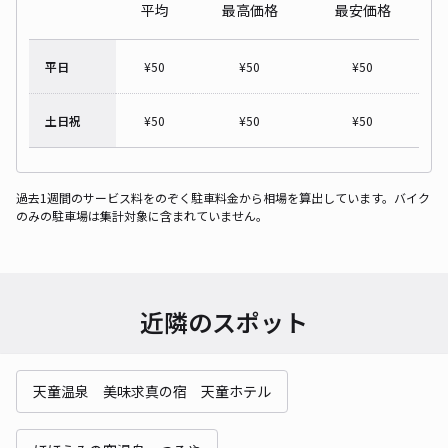
平均
最高価格
最安価格
平日
¥
50
¥
50
¥
50
土日祝
¥
50
¥
50
¥
50
過去1週間のサービス料をのぞく駐車料金から相場を算出しています。バイク
のみの駐車場は集計対象に含まれていません。
近隣のスポット
天童温泉 美味求真の宿 天童ホテル