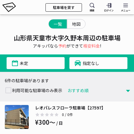
駐車場を貸す
検索
ログイン
メニュー
一覧
地図
山形県天童市大字久野本周辺の駐車場
アキッパなら
予約
ができて
格安料金
!
未定
指定なし
6件の駐車場があります
利用可能な駐車場のみ表示
レオパレスフローラ駐車場【27597】
0
/ 0件
¥300〜
/ 日