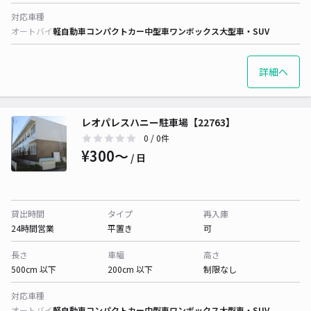
対応車種
オートバイ
軽自動車
コンパクトカー
中型車
ワンボックス
大型車・SUV
詳細へ
レオパレスハニー駐車場【22763】
0
/ 0件
¥300〜
/ 日
貸出時間
タイプ
再入庫
24時間営業
平置き
可
長さ
車幅
高さ
500cm 以下
200cm 以下
制限なし
対応車種
オートバイ
軽自動車
コンパクトカー
中型車
ワンボックス
大型車・SUV