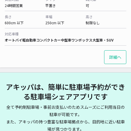
24時間営業
平置き
可
長さ
車幅
高さ
600cm 以下
250cm 以下
制限なし
対応車種
オートバイ
軽自動車
コンパクトカー
中型車
ワンボックス
大型車・SUV
詳細へ
アキッパは、簡単に駐車場予約ができ
る駐車場シェアアプリです
全て予約制駐車場・事前お支払いのためスムーズにご利用当日の
駐車が可能です。
また、アキッパの持つ豊富な駐車場拠点から、目的地に近い駐車
場が見つかります。