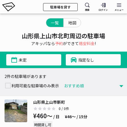
駐車場を貸す
検索
ログイン
メニュー
一覧
地図
山形県上山市北町周辺の駐車場
アキッパなら
予約
ができて
格安料金
!
未定
指定なし
2件の駐車場があります
利用可能な駐車場のみ表示
山形県上山市新町
0
/ 0件
¥460〜
/ 日
¥46〜 / 15分
時間貸し可