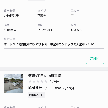
貸出時間
タイプ
再入庫
24時間営業
平置き
可
長さ
車幅
高さ
500cm 以下
190cm 以下
制限なし
対応車種
オートバイ
軽自動車
コンパクトカー
中型車
ワンボックス
大型車・SUV
詳細へ
河崎3丁目6-14駐車場
0
/ 0件
¥500〜
/ 日
¥50〜 / 15分
時間貸し可
貸出時間
タイプ
再入庫