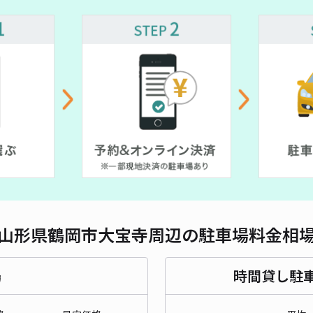
対応
鶴岡
¥1
時間
貸出
長さ
山形県鶴岡市大宝寺周辺の駐車場料金相
対応
場
時間貸し駐