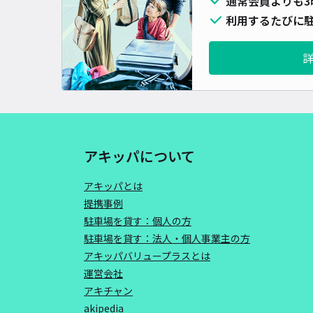
通常会員よりも3
利用するたびに駐
アキッパについて
アキッパとは
提携事例
駐車場を貸す：個人の方
駐車場を貸す：法人・個人事業主の方
アキッパバリュープラスとは
運営会社
アキチャン
akipedia