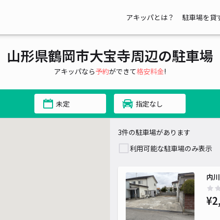
アキッパとは？
駐車場を貸
山形県鶴岡市大宝寺周辺の駐車場
アキッパなら
予約
ができて
格安料金
!
未定
指定なし
3件の駐車場があります
利用可能な駐車場のみ表示
内川
¥2