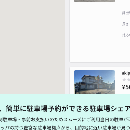
貸出
長さ
対応
ak
¥5
、簡単に駐車場予約ができる駐車場シェ
貸出
制駐車場・事前お支払いのためスムーズにご利用当日の駐車が
長さ
キッパの持つ豊富な駐車場拠点から、目的地に近い駐車場が見つ