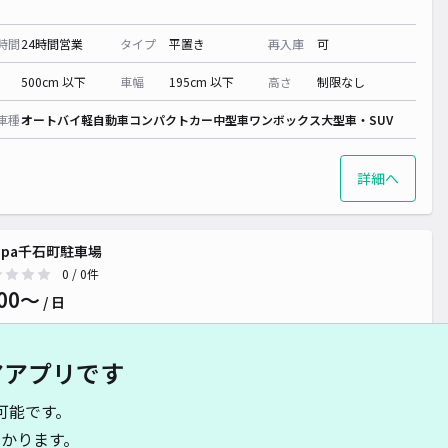
時間
24時間営業
タイプ
平置き
再入庫
可
500cm 以下
車幅
195cm 以下
高さ
制限なし
車種
オートバイ
軽自動車
コンパクトカー
中型車
ワンボックス
大型車・SUV
詳細へ
ippa千石町駐車場
0
/ 0件
00〜
/ 日
アアプリです
時間
24時間営業
タイプ
平置き
再入庫
可
可能です。
510cm 以下
車幅
180cm 以下
高さ
制限なし
かります。