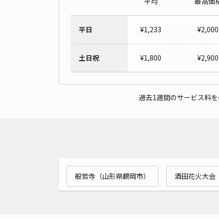
平均
最高価
平日
¥
1,233
¥
2,000
土日祝
¥
1,800
¥
2,900
過去1週間のサービス料
般若寺（山形県鶴岡市）
酒田花火大会