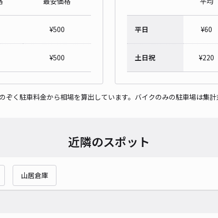
格
最安価格
平均
¥
500
平日
¥
60
¥
500
土日祝
¥
220
をのぞく駐車料金から相場を算出しています。バイクのみの駐車場は集計
近隣のスポット
山居倉庫