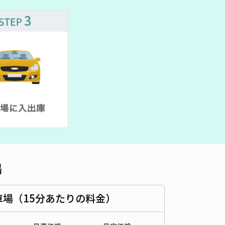
車種
オートバイ
軽自動車
コンパクトカー
中型車
ワンボックス
大型車・SUV
詳細へ
市大東町12番地 駐車場
0
/ 0件
,000〜
/ 日
¥50〜 / 15分
貸し可
時間
08:00 〜23:59
タイプ
平置き
再入庫
可
500cm 以下
車幅
190cm 以下
高さ
制限なし
場
車種
オートバイ
軽自動車
コンパクトカー
中型車
ワンボックス
大型車・SUV
車場（15分あたりの料金）
詳細へ