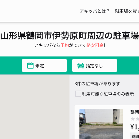
アキッパとは？
駐車場を貸
山形県鶴岡市伊勢原町周辺の駐車場
アキッパなら
予約
ができて
格安料金
!
未定
指定なし
3件の駐車場があります
利用可能な駐車場のみ表示
鶴岡
¥1
時間