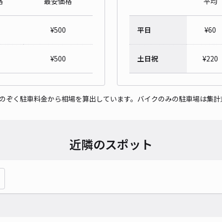
格
最安価格
平均
¥
500
平日
¥
60
¥
500
土日祝
¥
220
をのぞく駐車料金から相場を算出しています。バイクのみの駐車場は集計
近隣のスポット