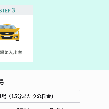
車種
オートバイ
軽自動車
コンパクトカー
中型車
ワンボックス
大型車・SUV
詳細へ
パーキング
0
/ 0件
,000〜
/ 日
時間
24時間営業
タイプ
平置き
再入庫
可
500cm 以下
車幅
195cm 以下
高さ
制限なし
場
車種
オートバイ
軽自動車
コンパクトカー
中型車
ワンボックス
大型車・SUV
車場（15分あたりの料金）
詳細へ