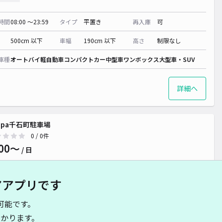
時間
08:00 〜23:59
タイプ
平置き
再入庫
可
500cm 以下
車幅
190cm 以下
高さ
制限なし
車種
オートバイ
軽自動車
コンパクトカー
中型車
ワンボックス
大型車・SUV
詳細へ
ippa千石町駐車場
0
/ 0件
00〜
/ 日
アアプリです
時間
24時間営業
タイプ
平置き
再入庫
可
可能です。
510cm 以下
車幅
180cm 以下
高さ
制限なし
かります。