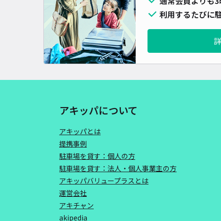
通常会員よりも3
利用するたびに駐
アキッパについて
アキッパとは
提携事例
駐車場を貸す：個人の方
駐車場を貸す：法人・個人事業主の方
アキッパバリュープラスとは
運営会社
アキチャン
akipedia