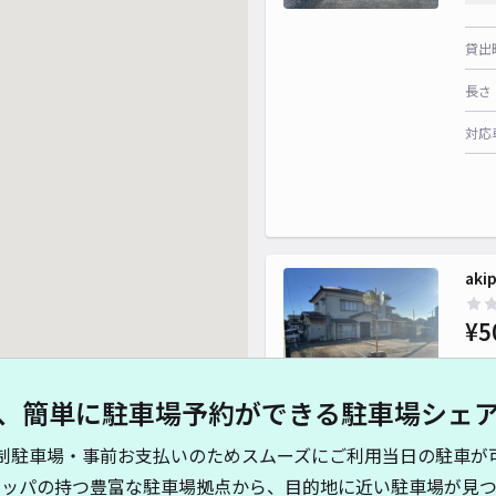
貸出
長さ
対応
ak
¥5
、簡単に駐車場予約ができる駐車場シェ
貸出
制駐車場・事前お支払いのためスムーズにご利用当日の駐車が
長さ
キッパの持つ豊富な駐車場拠点から、目的地に近い駐車場が見つ