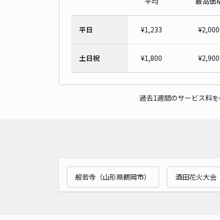
平均
最高価
平日
¥
1,233
¥
2,000
土日祝
¥
1,800
¥
2,900
過去1週間のサービス料
般若寺（山形県鶴岡市）
酒田花火大会