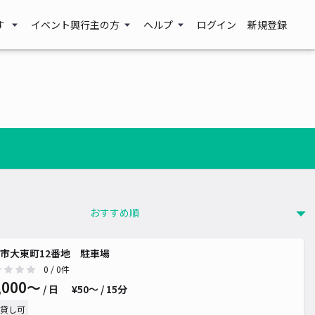
す
イベント興行主の方
ヘルプ
ログイン
新規登録
市大東町12番地 駐車場
0
/ 0件
,000〜
/ 日
¥50〜 / 15分
貸し可