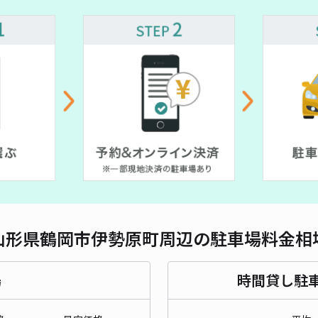
対応
内川
¥2
貸出
長さ
山形県鶴岡市伊勢原町周辺の駐車場料金相
対応
場
時間貸し駐