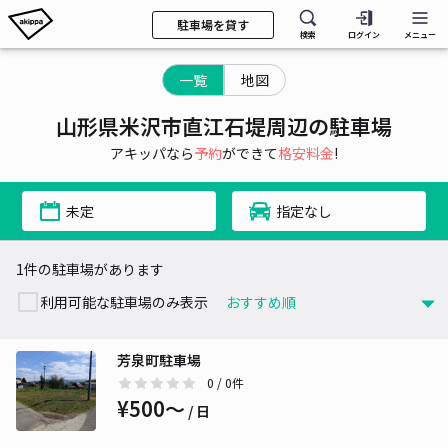
駐車場を貸す
検索
ログイン
メニュー
一覧
地図
山形県米沢市直江石堤周辺の駐車場
アキッパなら
予約
ができて
格安料金
!
未定
指定なし
1件の駐車場があります
利用可能な駐車場のみ表示
芳泉町駐車場
0
/ 0件
¥500〜
/ 日