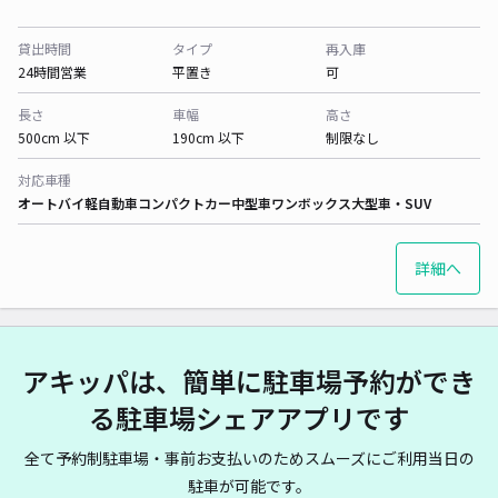
貸出時間
タイプ
再入庫
24時間営業
平置き
可
長さ
車幅
高さ
500cm 以下
190cm 以下
制限なし
対応車種
オートバイ
軽自動車
コンパクトカー
中型車
ワンボックス
大型車・SUV
詳細へ
アキッパは、簡単に駐車場予約ができ
る駐車場シェアアプリです
全て予約制駐車場・事前お支払いのためスムーズにご利用当日の
駐車が可能です。