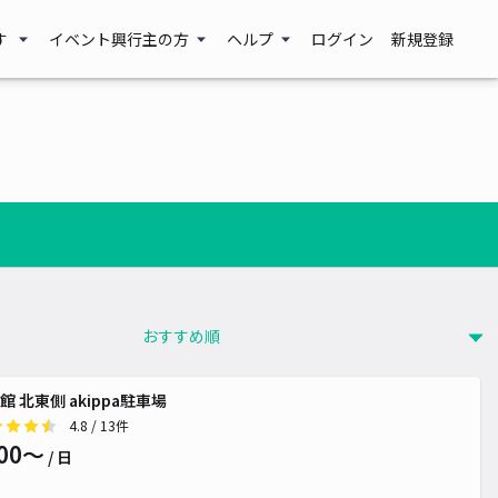
す
イベント興行主の方
ヘルプ
ログイン
新規登録
館 北東側 akippa駐車場
4.8
/ 13件
00〜
/ 日