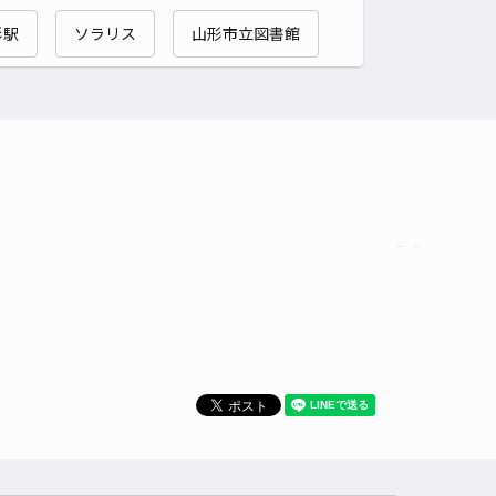
貸し可
形駅
ソラリス
山形市立図書館
時間
24時間営業
タイプ
平置き
再入庫
可
480cm 以下
車幅
180cm 以下
高さ
制限なし
車種
オートバイ
軽自動車
コンパクトカー
中型車
ワンボックス
大型車・SUV
詳細へ
パレス大手町駐車場【30764】
1
/ 2件
00〜
/ 日
時間
24時間営業
タイプ
平置き
再入庫
可
500cm 以下
車幅
200cm 以下
高さ
制限なし