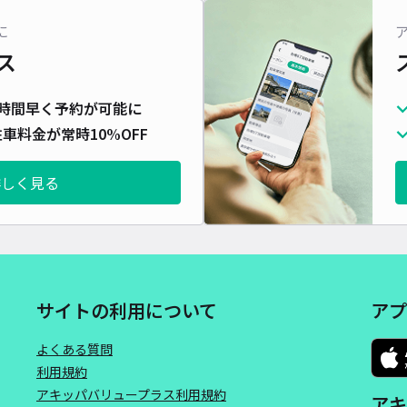
対応
に
ス
時間早く予約が可能に
車料金が常時10%OFF
北日
¥5
詳しく見る
貸出
長さ
サイトの利用について
アプ
対応
よくある質問
利用規約
アキッパバリュープラス利用規約
アキ