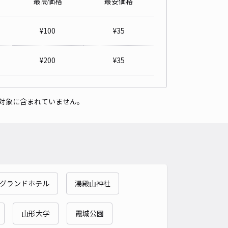
最高価格
最安価格
ッパ東原町2丁目駐車場
4.4
/ 7件
¥
100
¥
35
50〜
/ 日
¥
200
¥
35
時間
24時間営業
タイプ
平置き
再入庫
可
対象に含まれていません。
500cm 以下
車幅
250cm 以下
高さ
制限なし
車種
オートバイ
軽自動車
コンパクトカー
中型車
ワンボックス
大型車・SUV
詳細へ
グランドホテル
湯殿山神社
がわ駐車場(2)
0
/ 0件
95〜
山形大学
霞城公園
/ 日
¥50〜 / 15分