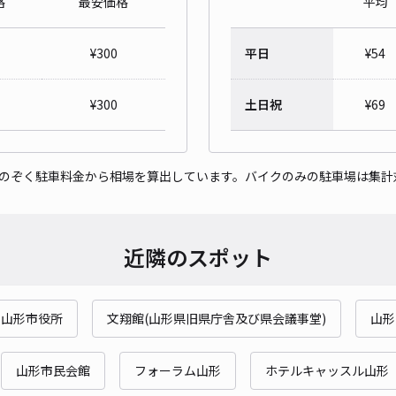
格
最安価格
平均
アキ
¥
300
平日
¥
54
¥7
¥
300
土日祝
¥
69
貸出
をのぞく駐車料金から相場を算出しています。バイクのみの駐車場は集計
長さ
対応
近隣のスポット
山形市役所
文翔館(山形県旧県庁舎及び県会議事堂)
山形
はせ
¥3
山形市民会館
フォーラム山形
ホテルキャッスル山形