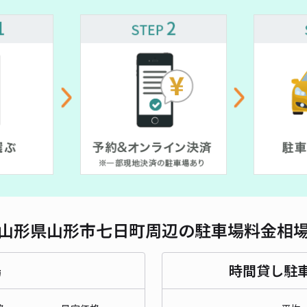
対応
山形
¥5
貸出
長さ
山形県山形市七日町周辺の駐車場料金相
対応
場
時間貸し駐