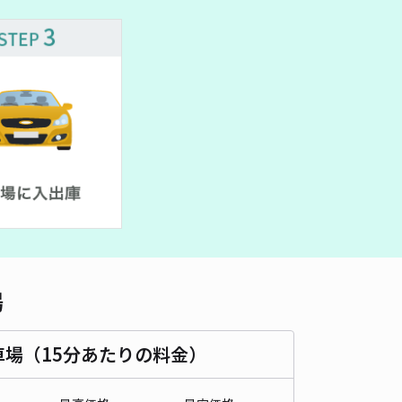
車種
オートバイ
軽自動車
コンパクトカー
中型車
ワンボックス
大型車・SUV
詳細へ
市諏訪町1-2akippa駐車場
4.5
/ 2件
50〜
/ 日
時間
24時間営業
タイプ
平置き
再入庫
可
1120cm 以下
車幅
230cm 以下
高さ
制限なし
場
車種
オートバイ
軽自動車
コンパクトカー
中型車
ワンボックス
大型車・SUV
車場（15分あたりの料金）
詳細へ