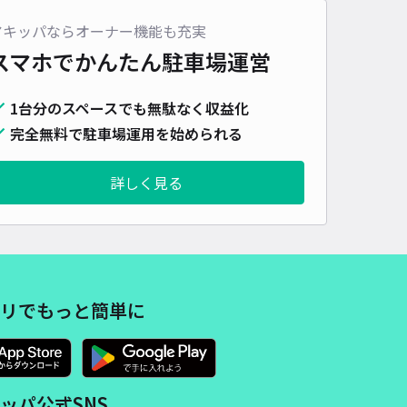
車種
オートバイ
軽自動車
コンパクトカー
中型車
ワンボックス
大型車・SUV
アキッパならオーナー機能も充実
スマホでかんたん
駐車場運営
詳細へ
1台分のスペースでも無駄なく収益化
完全無料で駐車場運用を始められる
本白衣山形株式会社駐車場【土日祝のみ】
3.4
/ 5件
50〜
詳しく見る
/ 日
時間
24時間営業
タイプ
平置き
再入庫
可
480cm 以下
車幅
220cm 以下
高さ
制限なし
リでもっと簡単に
車種
オートバイ
軽自動車
コンパクトカー
中型車
ワンボックス
大型車・SUV
詳細へ
ッパ公式SNS