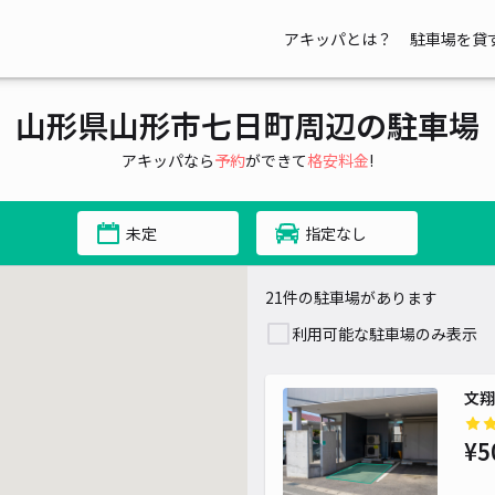
¥ 500~
アキッパとは？
駐車場を貸
山形県山形市七日町周辺の駐車場
アキッパなら
予約
ができて
格安料金
!
未定
指定なし
21件の駐車場があります
利用可能な駐車場のみ表示
文翔
¥5