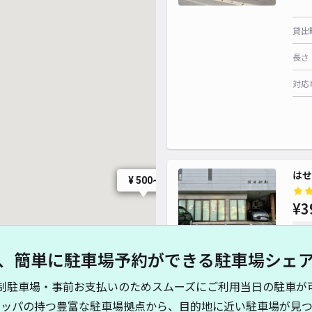
貸出
長さ
対応
はせ
¥ 500~
¥3
¥ 500~
時間
、簡単に駐車場予約ができる駐車場シェ
貸出
制駐車場・事前お支払いのためスムーズにご利用当日の駐車が
¥ 500~
長さ
¥ 400~
キッパの持つ豊富な駐車場拠点から、目的地に近い駐車場が見つ