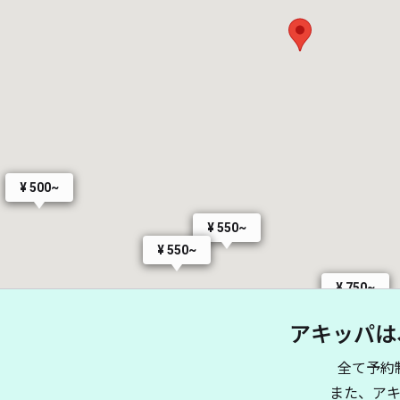
¥ 500~
¥ 550~
¥ 550~
¥ 750~
アキッパは
全て予約
また、ア