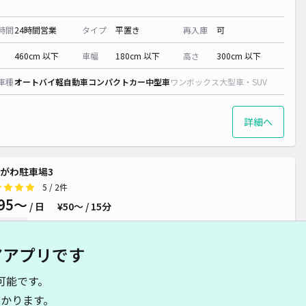
時間
24時間営業
タイプ
平置き
再入庫
可
460cm 以下
車幅
180cm 以下
高さ
300cm 以下
車種
オートバイ
軽自動車
コンパクトカー
中型車
ワンボックス
大型車・SUV
詳細へ
がわ駐車場3
5
/ 2件
95〜
/ 日
¥50〜 / 15分
貸し可
アアプリです
時間
24時間営業
タイプ
平置き
再入庫
可
可能です。
480cm 以下
車幅
180cm 以下
高さ
制限なし
かります。