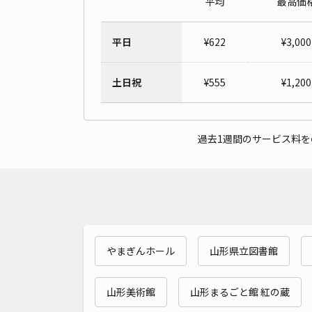
平均
最高価
平日
¥
622
¥
3,000
土日祝
¥
555
¥
1,200
過去1週間のサービス料
やまぎんホール
山形県立図書館
山形美術館
山形まるごと館 紅の蔵