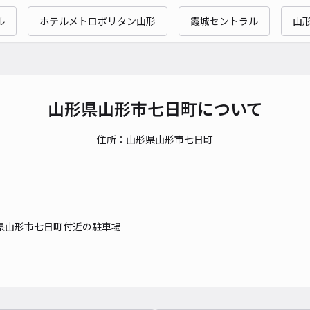
時間
ル
ホテルメトロポリタン山形
霞城セントラル
山
貸出
長さ
対応
山形県山形市七日町について
住所：山形県山形市七日町
レオ
¥5
県山形市七日町付近の駐車場
貸出
長さ