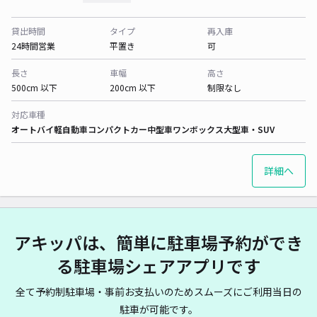
貸出時間
タイプ
再入庫
24時間営業
平置き
可
長さ
車幅
高さ
500cm 以下
200cm 以下
制限なし
対応車種
オートバイ
軽自動車
コンパクトカー
中型車
ワンボックス
大型車・SUV
詳細へ
アキッパは、簡単に駐車場予約ができ
る駐車場シェアアプリです
全て予約制駐車場・事前お支払いのためスムーズにご利用当日の
駐車が可能です。