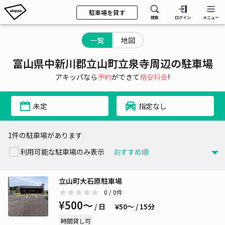
駐車場を貸す
検索
ログイン
メニュー
一覧
地図
富山県中新川郡立山町立泉寺周辺の駐車場
アキッパなら
予約
ができて
格安料金
!
未定
指定なし
1件の駐車場があります
利用可能な駐車場のみ表示
立山町大石原駐車場
0
/ 0件
¥500〜
/ 日
¥50〜 / 15分
時間貸し可