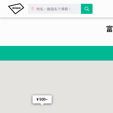
富
¥ 500~