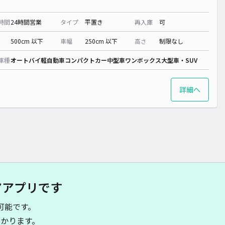
時間
24時間営業
タイプ
平置き
再入庫
可
500cm 以下
車幅
250cm 以下
高さ
制限なし
車種
オートバイ
軽自動車
コンパクトカー
中型車
ワンボックス
大型車・SUV
詳細へ
アアプリです
可能です。
かります。