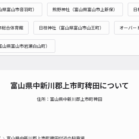
山県富山市音羽町）
熊野神社（富山県富山市上新保）
日
市総合体育館
日枝神社（富山県富山市山王町）
オーバー
富山県富山市岩瀬白山町）
富山県中新川郡上市町稗田について
住所：富山県中新川郡上市町稗田
町
富山県中新川郡上市町稗田付近の駐車場