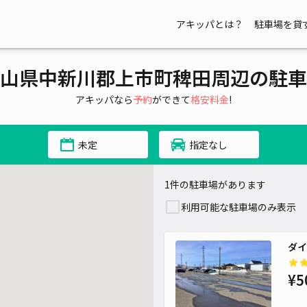
アキッパとは？
駐車場を貸
山県中新川郡上市町稗田周辺の駐車
アキッパなら
予約
ができて
格安料金
!
未定
指定なし
1件の駐車場があります
利用可能な駐車場のみ表示
ダイ
¥5