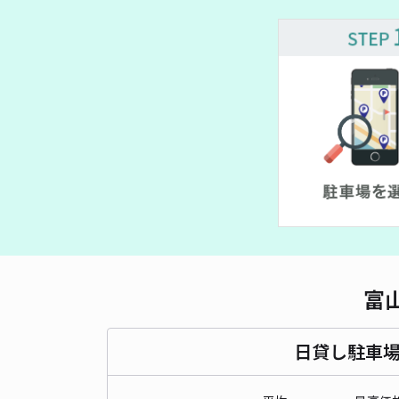
富
日貸し駐車