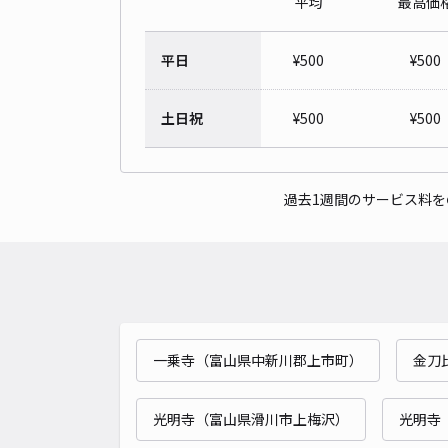
平均
最高価
平日
¥
500
¥
500
土日祝
¥
500
¥
500
過去1週間のサービス料
一乗寺（富山県中新川郡上市町）
金刀
光明寺（富山県滑川市上梅沢）
光明寺