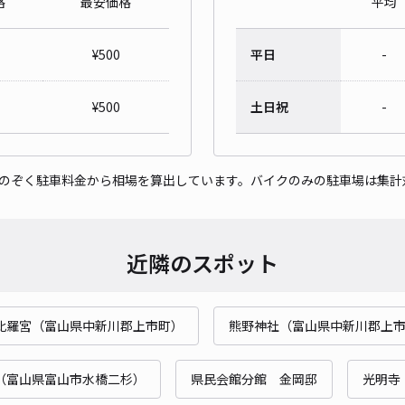
格
最安価格
平均
¥
500
平日
-
¥
500
土日祝
-
をのぞく駐車料金から相場を算出しています。バイクのみの駐車場は集計
近隣のスポット
比羅宮（富山県中新川郡上市町）
熊野神社（富山県中新川郡上
（富山県富山市水橋二杉）
県民会館分館 金岡邸
光明寺