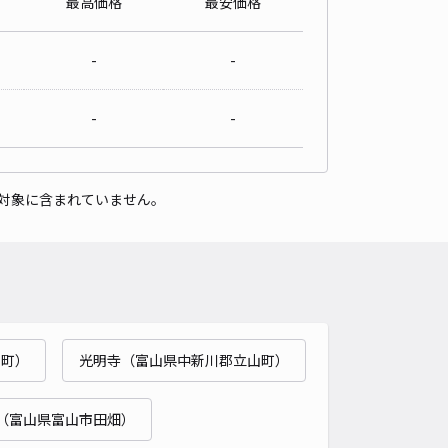
最高価格
最安価格
-
-
-
-
対象に含まれていません。
市町）
光明寺（富山県中新川郡立山町）
（富山県富山市田畑）