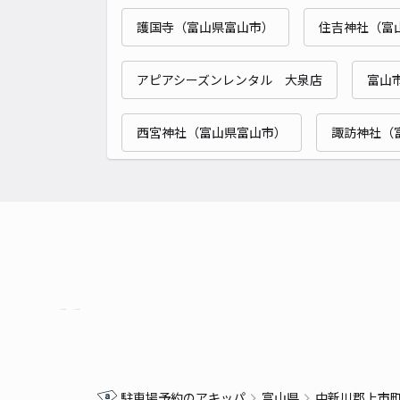
護国寺（富山県富山市）
住吉神社（富
アピアシーズンレンタル 大泉店
富山
西宮神社（富山県富山市）
諏訪神社（
駐車場予約のアキッパ
富山県
中新川郡上市