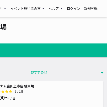
す
イベント興行主の方
ヘルプ
ログイン
新規登録
場
ナム富山上市店 駐車場
5
/ 1件
00〜
/ 日