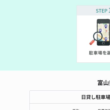
富山
日貸し駐車