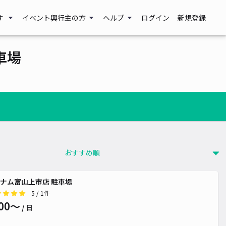
す
イベント興行主の方
ヘルプ
ログイン
新規登録
車場
ナム富山上市店 駐車場
5
/ 1件
00〜
/ 日