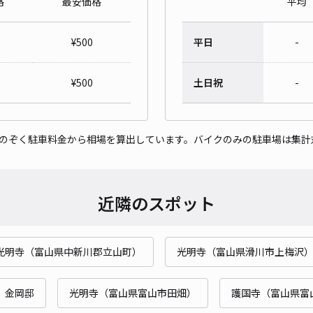
格
最安価格
平均
¥
500
平日
-
¥
500
土日祝
-
をのぞく駐車料金から相場を算出しています。バイクのみの駐車場は集計
近隣のスポット
光明寺（富山県中新川郡立山町）
光明寺（富山県滑川市上梅沢
 金岡邸
光明寺（富山県富山市田畑）
護国寺（富山県富