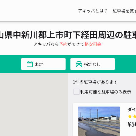
アキッパとは？
駐車場を貸
山県中新川郡上市町下経田周辺の駐
アキッパなら
予約
ができて
格安料金
!
未定
指定なし
1件の駐車場があります
利用可能な駐車場のみ表示
ダイ
¥5