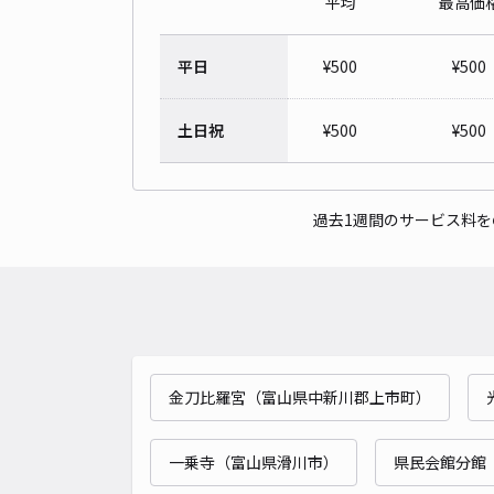
平均
最高価
平日
¥
500
¥
500
土日祝
¥
500
¥
500
過去1週間のサービス料
金刀比羅宮（富山県中新川郡上市町）
一乗寺（富山県滑川市）
県民会館分館