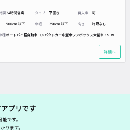
時間
24時間営業
タイプ
平置き
再入庫
可
500cm 以下
車幅
250cm 以下
高さ
制限なし
車種
オートバイ
軽自動車
コンパクトカー
中型車
ワンボックス
大型車・SUV
詳細へ
アアプリです
可能です。
かります。