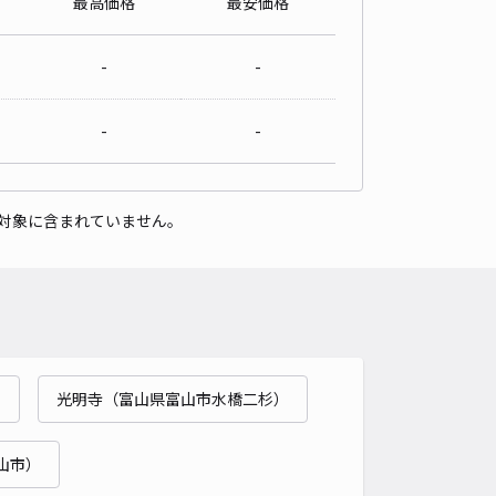
最高価格
最安価格
-
-
-
-
対象に含まれていません。
）
光明寺（富山県富山市水橋二杉）
山市）