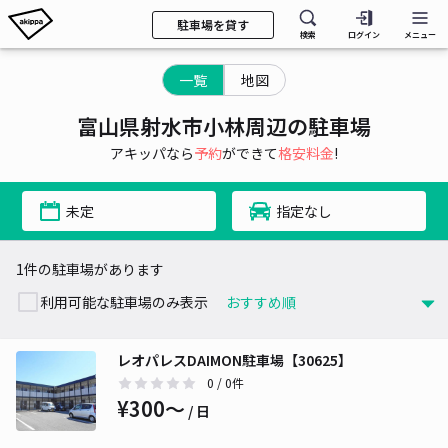
駐車場を貸す
検索
ログイン
メニュー
一覧
地図
富山県射水市小林周辺の駐車場
アキッパなら
予約
ができて
格安料金
!
未定
指定なし
1件の駐車場があります
利用可能な駐車場のみ表示
レオパレスDAIMON駐車場【30625】
0
/ 0件
¥300〜
/ 日