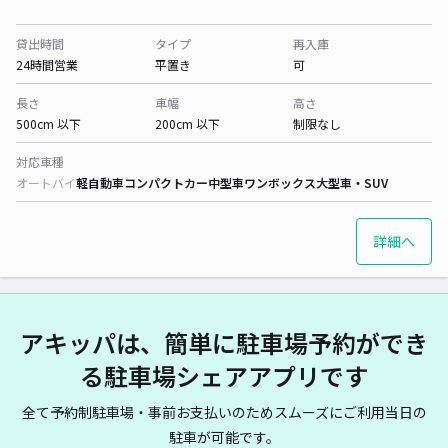
貸出時間
タイプ
再入庫
24時間営業
平置き
可
長さ
車幅
高さ
500cm 以下
200cm 以下
制限なし
対応車種
オートバイ
軽自動車
コンパクトカー
中型車
ワンボックス
大型車・SUV
詳細へ
アキッパは、簡単に駐車場予約ができ
る駐車場シェアアプリです
全て予約制駐車場・事前お支払いのためスムーズにご利用当日の
駐車が可能です。