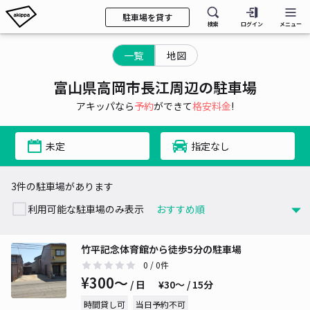
駐車場を貸す
検索
ログイン
メニュー
一覧
地図
富山県高岡市長江周辺の駐車場
アキッパなら
予約
ができて
格安料金
!
未定
指定なし
3件の駐車場があります
利用可能な駐車場のみ表示
竹平記念体育館から徒歩5分の駐車場
0
/ 0件
¥300〜
/ 日
¥30〜 / 15分
時間貸し可
当日予約不可