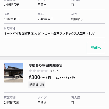
24時間営業
平置き
可
長さ
車幅
高さ
500cm 以下
250cm 以下
制限なし
対応車種
オートバイ
軽自動車
コンパクトカー
中型車
ワンボックス
大型車・SUV
詳細へ
屋根あり横田町駐車場
0
/ 0件
¥300〜
/ 日
¥25〜 / 15分
時間貸し可
貸出時間
タイプ
再入庫
24時間営業
平置き
可