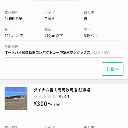
貸出時間
タイプ
再入庫
24時間営業
平置き
可
長さ
車幅
高さ
500cm 以下
190cm 以下
制限なし
対応車種
オートバイ
軽自動車
コンパクトカー
中型車
ワンボックス
大型車・SUV
詳細へ
ダイナム富山高岡波岡店 駐車場
0
/ 0件
¥300〜
/ 日
貸出時間
タイプ
再入庫