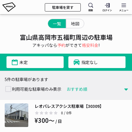
駐車場を貸す
検索
ログイン
メニュー
一覧
地図
富山県高岡市五福町周辺の駐車場
アキッパなら
予約
ができて
格安料金
!
未定
指定なし
5件の駐車場があります
利用可能な駐車場のみ表示
レオパレスアクシス駐車場【30309】
0
/ 0件
¥300〜
/ 日