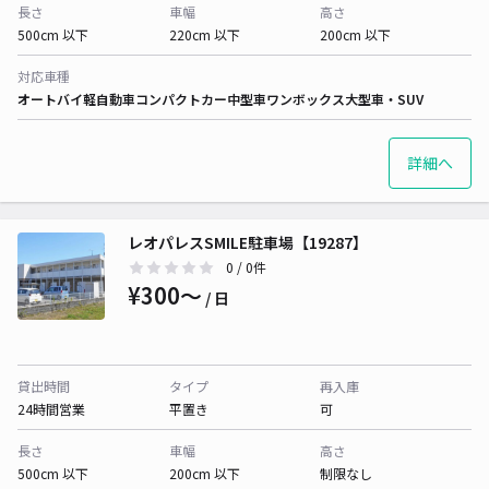
長さ
車幅
高さ
500cm 以下
220cm 以下
200cm 以下
対応車種
オートバイ
軽自動車
コンパクトカー
中型車
ワンボックス
大型車・SUV
詳細へ
レオパレスSMILE駐車場【19287】
0
/ 0件
¥300〜
/ 日
貸出時間
タイプ
再入庫
24時間営業
平置き
可
長さ
車幅
高さ
500cm 以下
200cm 以下
制限なし