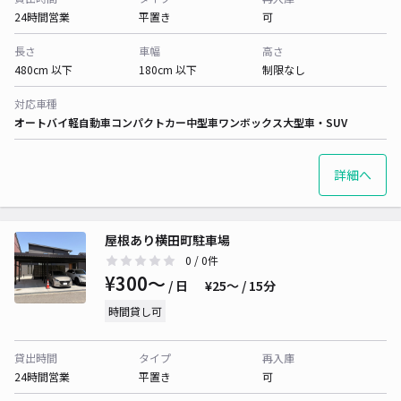
24時間営業
平置き
可
長さ
車幅
高さ
480cm 以下
180cm 以下
制限なし
対応車種
オートバイ
軽自動車
コンパクトカー
中型車
ワンボックス
大型車・SUV
詳細へ
屋根あり横田町駐車場
0
/ 0件
¥300〜
/ 日
¥25〜 / 15分
時間貸し可
貸出時間
タイプ
再入庫
24時間営業
平置き
可