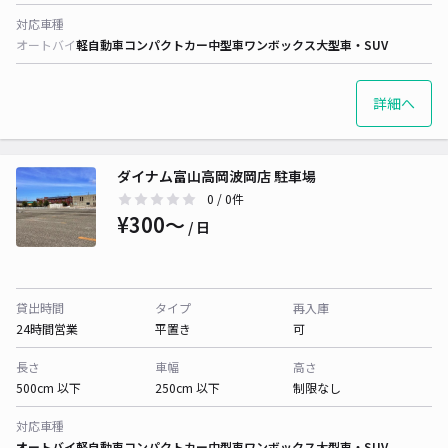
対応車種
オートバイ
軽自動車
コンパクトカー
中型車
ワンボックス
大型車・SUV
詳細へ
ダイナム富山高岡波岡店 駐車場
0
/ 0件
¥300〜
/ 日
貸出時間
タイプ
再入庫
24時間営業
平置き
可
長さ
車幅
高さ
500cm 以下
250cm 以下
制限なし
対応車種
オートバイ
軽自動車
コンパクトカー
中型車
ワンボックス
大型車・SUV