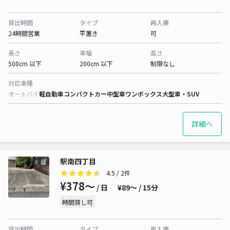
貸出時間
タイプ
再入庫
24時間営業
平置き
可
長さ
車幅
高さ
500cm 以下
200cm 以下
制限なし
対応車種
オートバイ
軽自動車
コンパクトカー
中型車
ワンボックス
大型車・SUV
詳細へ
駅南四丁目
4.5
/ 2件
¥378〜
/ 日
¥89〜 / 15分
時間貸し可
貸出時間
タイプ
再入庫