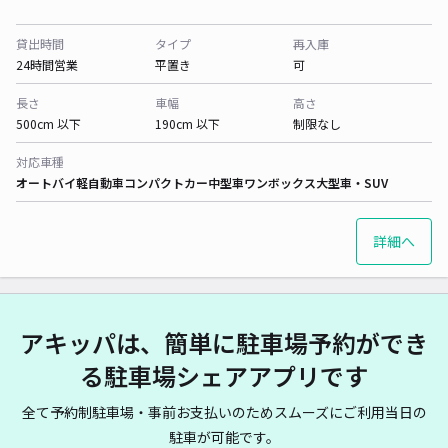
貸出時間
タイプ
再入庫
24時間営業
平置き
可
長さ
車幅
高さ
500cm 以下
190cm 以下
制限なし
対応車種
オートバイ
軽自動車
コンパクトカー
中型車
ワンボックス
大型車・SUV
詳細へ
アキッパは、簡単に駐車場予約ができ
る駐車場シェアアプリです
全て予約制駐車場・事前お支払いのためスムーズにご利用当日の
駐車が可能です。