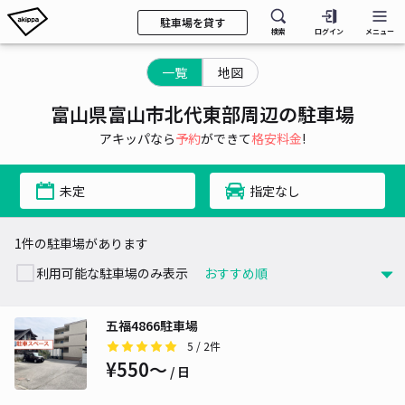
駐車場を貸す
検索
ログイン
メニュー
一覧
地図
富山県富山市北代東部周辺の駐車場
アキッパなら
予約
ができて
格安料金
!
未定
指定なし
1件の駐車場があります
利用可能な駐車場のみ表示
五福4866駐車場
5
/ 2件
¥550〜
/ 日