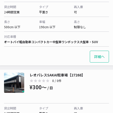
貸出時間
タイプ
再入庫
24時間営業
平置き
可
長さ
車幅
高さ
500cm 以下
190cm 以下
制限なし
対応車種
オートバイ
軽自動車
コンパクトカー
中型車
ワンボックス
大型車・SUV
詳細へ
レオパレスSAKAI駐車場【27268】
0
/ 0件
¥300〜
/ 日
貸出時間
タイプ
再入庫