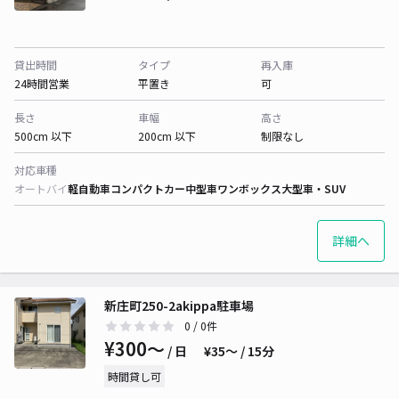
貸出時間
タイプ
再入庫
24時間営業
平置き
可
長さ
車幅
高さ
500cm 以下
200cm 以下
制限なし
対応車種
オートバイ
軽自動車
コンパクトカー
中型車
ワンボックス
大型車・SUV
詳細へ
新庄町250-2akippa駐車場
0
/ 0件
¥300〜
/ 日
¥35〜 / 15分
時間貸し可