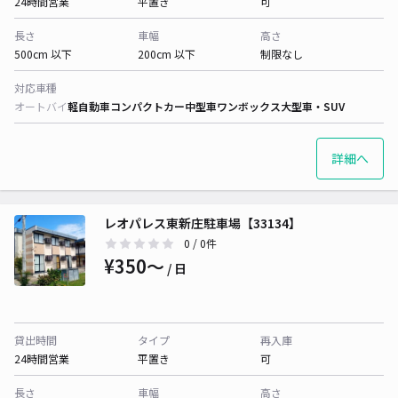
24時間営業
平置き
可
長さ
車幅
高さ
500cm 以下
200cm 以下
制限なし
対応車種
オートバイ
軽自動車
コンパクトカー
中型車
ワンボックス
大型車・SUV
詳細へ
レオパレス東新庄駐車場【33134】
0
/ 0件
¥350〜
/ 日
貸出時間
タイプ
再入庫
24時間営業
平置き
可
長さ
車幅
高さ