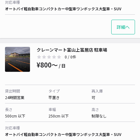
対応車種
オートバイ
軽自動車
コンパクトカー
中型車
ワンボックス
大型車・SUV
詳細へ
クレーンマート富山上冨居店 駐車場
0
/ 0件
¥800〜
/ 日
貸出時間
タイプ
再入庫
24時間営業
平置き
可
長さ
車幅
高さ
500cm 以下
250cm 以下
制限なし
対応車種
オートバイ
軽自動車
コンパクトカー
中型車
ワンボックス
大型車・SUV