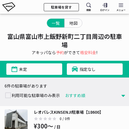
駐車場を貸す
検索
ログイン
メニュー
一覧
地図
富山県富山市上飯野新町二丁目周辺の駐車
場
アキッパなら
予約
ができて
格安料金
!
未定
指定なし
6件の駐車場があります
利用可能な駐車場のみ表示
レオパレスKINSENJI駐車場【18600】
0
/ 0件
¥300〜
/ 日