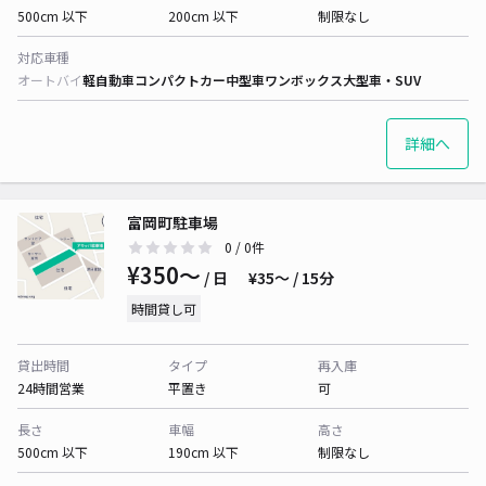
500cm 以下
200cm 以下
制限なし
対応車種
オートバイ
軽自動車
コンパクトカー
中型車
ワンボックス
大型車・SUV
詳細へ
富岡町駐車場
0
/ 0件
¥350〜
/ 日
¥35〜 / 15分
時間貸し可
貸出時間
タイプ
再入庫
24時間営業
平置き
可
長さ
車幅
高さ
500cm 以下
190cm 以下
制限なし