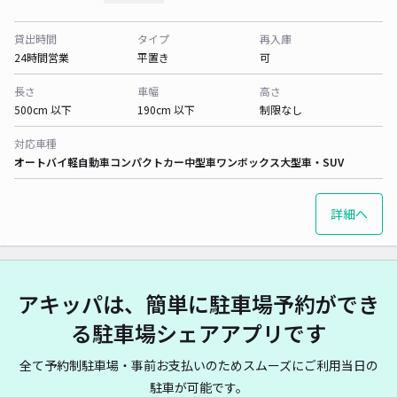
貸出時間
タイプ
再入庫
24時間営業
平置き
可
長さ
車幅
高さ
500cm 以下
190cm 以下
制限なし
対応車種
オートバイ
軽自動車
コンパクトカー
中型車
ワンボックス
大型車・SUV
詳細へ
アキッパは、簡単に駐車場予約ができ
る駐車場シェアアプリです
全て予約制駐車場・事前お支払いのためスムーズにご利用当日の
駐車が可能です。