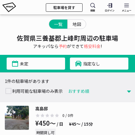
駐車場を貸す
検索
ログイン
メニュー
一覧
地図
佐賀県三養基郡上峰町周辺の駐車場
アキッパなら
予約
ができて
格安料金
!
未定
指定なし
1件の駐車場があります
利用可能な駐車場のみ表示
高島邸
0
/ 0件
¥450〜
/ 日
¥45〜 / 15分
時間貸し可