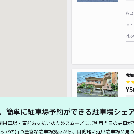
貸出
長さ
対応
我如
¥5
時間
、簡単に駐車場予約ができる駐車場シェ
貸出
制駐車場・事前お支払いのためスムーズにご利用当日の駐車が
長さ
キッパの持つ豊富な駐車場拠点から、目的地に近い駐車場が見つ