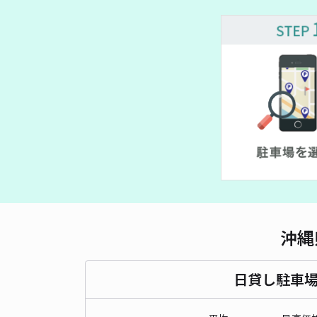
沖縄
日貸し駐車