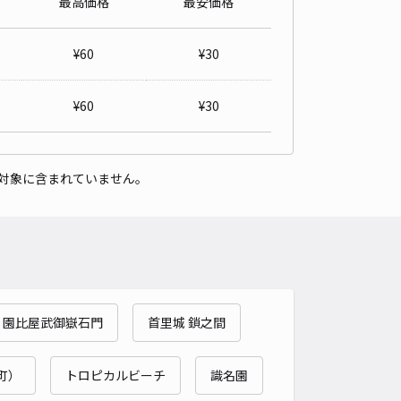
最高価格
最安価格
レール経塚駅前24時間駐車場
0
/ 0件
¥
60
¥
30
00〜
/ 日
¥60〜 / 15分
貸し可
¥
60
¥
30
時間
24時間営業
タイプ
平置き
再入庫
可
対象に含まれていません。
480cm 以下
車幅
180cm 以下
高さ
制限なし
車種
オートバイ
軽自動車
コンパクトカー
中型車
ワンボックス
大型車・SUV
詳細へ
 園比屋武御嶽石門
首里城 鎖之間
2-16-5駐車場
3
/ 1件
00〜
町）
トロピカルビーチ
識名園
/ 日
¥30〜 / 15分