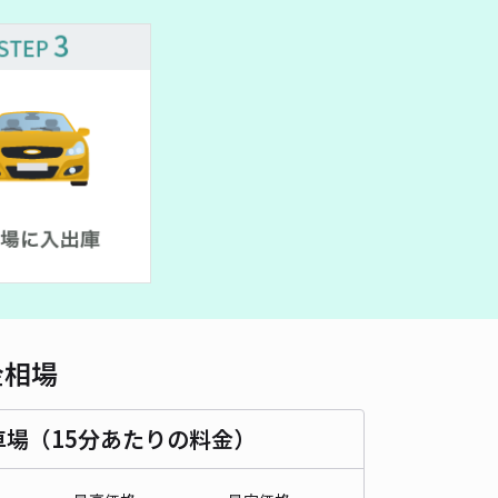
車種
オートバイ
軽自動車
コンパクトカー
中型車
ワンボックス
大型車・SUV
詳細へ
志1丁目26-17駐車場
5
/ 7件
00〜
/ 日
¥50〜 / 15分
貸し可
時間
24時間営業
タイプ
平置き
再入庫
可
500cm 以下
車幅
190cm 以下
高さ
220cm 以下
金相場
車種
オートバイ
軽自動車
コンパクトカー
中型車
ワンボックス
大型車・SUV
車場（15分あたりの料金）
詳細へ