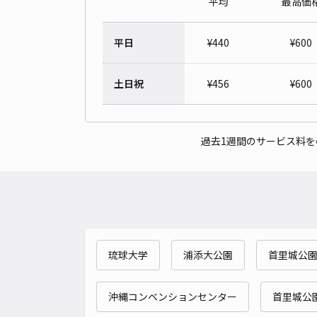
平均
最高価
平日
¥
440
¥
600
土日祝
¥
456
¥
600
過去1週間のサービス料
琉球大学
浦添大公園
首里城公
沖縄コンベンションセンター
首里城公