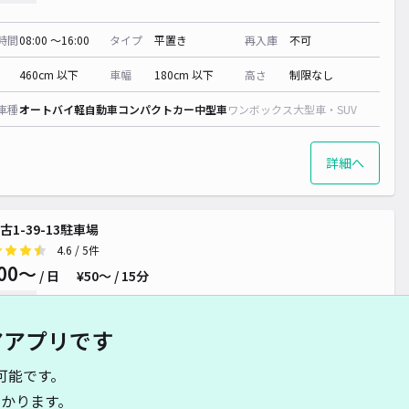
時間
08:00 〜16:00
タイプ
平置き
再入庫
不可
460cm 以下
車幅
180cm 以下
高さ
制限なし
車種
オートバイ
軽自動車
コンパクトカー
中型車
ワンボックス
大型車・SUV
詳細へ
古1-39-13駐車場
4.6
/ 5件
00〜
/ 日
¥50〜 / 15分
貸し可
アアプリです
時間
08:00 〜22:30
タイプ
平置き
再入庫
不可
可能です。
500cm 以下
車幅
190cm 以下
高さ
240cm 以下
かります。