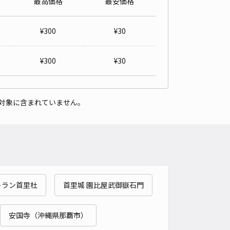
最高価格
最安価格
LORIS（カラリス）店舗前駐車場
5
/ 1件
¥
300
¥
30
,000〜
/ 日
¥50〜 / 15分
貸し可
¥
300
¥
30
時間
24時間営業
タイプ
平置き
再入庫
可
対象に含まれていません。
500cm 以下
車幅
190cm 以下
高さ
制限なし
車種
オートバイ
軽自動車
コンパクトカー
中型車
ワンボックス
大型車・SUV
詳細へ
トラン首里杜
首里城 園比屋武御嶽石門
名5-13-5駐車場
4.8
/ 4件
50〜
安国寺（沖縄県那覇市）
/ 日
¥100〜 / 15分