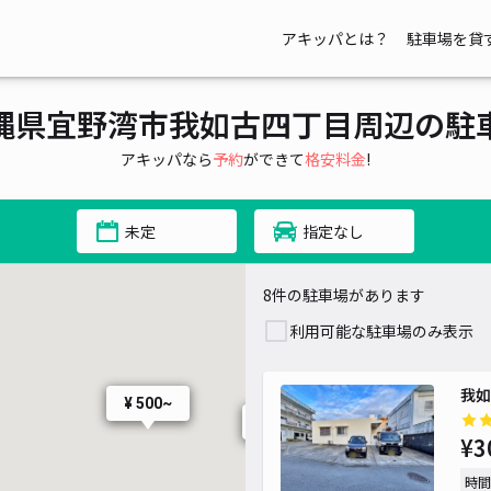
アキッパとは？
駐車場を貸
縄県宜野湾市我如古四丁目周辺の駐
アキッパなら
予約
ができて
格安料金
!
未定
指定なし
8件の駐車場があります
利用可能な駐車場のみ表示
我如
¥ 500~
¥ 1,000~
¥3
時間