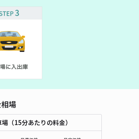
車種
オートバイ
軽自動車
コンパクトカー
中型車
ワンボックス
大型車・SUV
詳細へ
志1丁目26-17駐車場
5
/ 7件
00〜
/ 日
¥50〜 / 15分
貸し可
時間
24時間営業
タイプ
平置き
再入庫
可
500cm 以下
車幅
190cm 以下
高さ
220cm 以下
金相場
車種
オートバイ
軽自動車
コンパクトカー
中型車
ワンボックス
大型車・SUV
車場（15分あたりの料金）
詳細へ