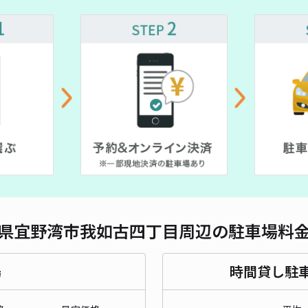
対応
志真
¥5
時間
貸出
長さ
県宜野湾市我如古四丁目周辺の駐車場料
対応
場
時間貸し駐