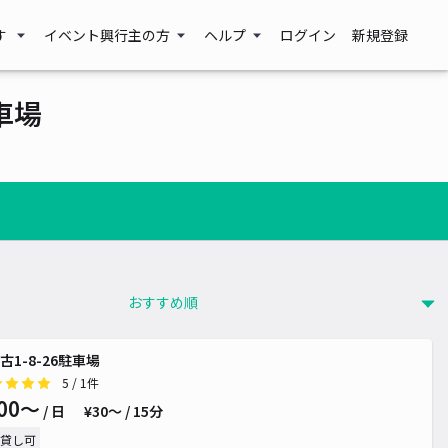
す
イベント興行主の方
ヘルプ
ログイン
新規登録
車場
古1-8-26駐車場
5
/ 1件
00〜
/ 日
¥30〜 / 15分
貸し可