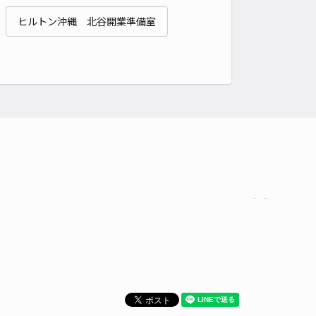
貸し可
ヒルトン沖縄 北谷開業準備室
時間
24時間営業
タイプ
平置き
再入庫
不可
430cm 以下
車幅
170cm 以下
高さ
180cm 以下
車種
オートバイ
軽自動車
コンパクトカー
中型車
ワンボックス
大型車・SUV
詳細へ
泊1-8-6駐車場
0
/ 0件
00〜
/ 日
¥40〜 / 15分
貸し可
時間
10:00 〜19:00
タイプ
平置き
再入庫
不可
460cm 以下
車幅
180cm 以下
高さ
制限なし