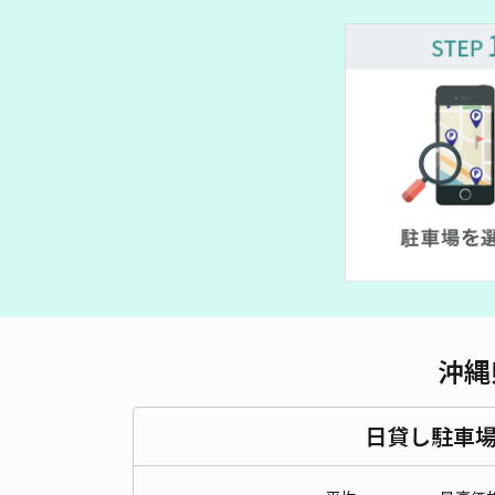
沖縄
日貸し駐車