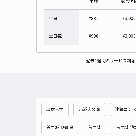
平均
最高価
平日
¥
831
¥
3,000
土日祝
¥
908
¥
3,000
過去1週間のサービス料
琉球大学
浦添大公園
沖縄コン
首里城 奥書院
首里城
首里城 鎖