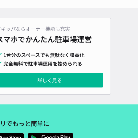
車種
オートバイ
軽自動車
コンパクトカー
中型車
ワンボックス
大型車・SUV
詳細へ
アキッパならオーナー機能も充実
スマホでかんたん
駐車場運営
1駐車場
1台分のスペースでも無駄なく収益化
0
/ 0件
,000〜
完全無料で駐車場運用を始められる
/ 日
¥300〜 / 15分
貸し可
詳しく見る
時間
24時間営業
タイプ
平置き
再入庫
可
460cm 以下
車幅
180cm 以下
高さ
230cm 以下
車種
オートバイ
軽自動車
コンパクトカー
中型車
ワンボックス
大型車・SUV
リでもっと簡単に
詳細へ