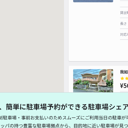
貸出
長さ
対応
我如
¥5
時間
、簡単に駐車場予約ができる駐車場シェ
貸出
制駐車場・事前お支払いのためスムーズにご利用当日の駐車が
長さ
キッパの持つ豊富な駐車場拠点から、目的地に近い駐車場が見つ