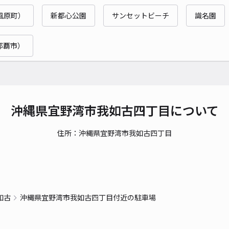
時間
風原町）
新都心公園
サンセットビーチ
識名園
貸出
那覇市）
長さ
対応
沖縄県宜野湾市我如古四丁目について
住所：沖縄県宜野湾市我如古四丁目
宇地
¥6
時間
如古
沖縄県宜野湾市我如古四丁目付近の駐車場
貸出
長さ