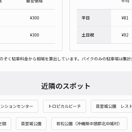
格
最安価格
平均
CO
¥
300
平日
¥
81
¥1
時間
¥
300
土日祝
¥
92
貸出
をのぞく駐車料金から相場を算出しています。バイクのみの駐車場は集計
長さ
対応
近隣のスポット
ベンションセンター
トロピカルビーチ
首里城公園 レス
大謝
¥4
之間
首里城公園
若松公園（沖縄県中頭郡北中城村）