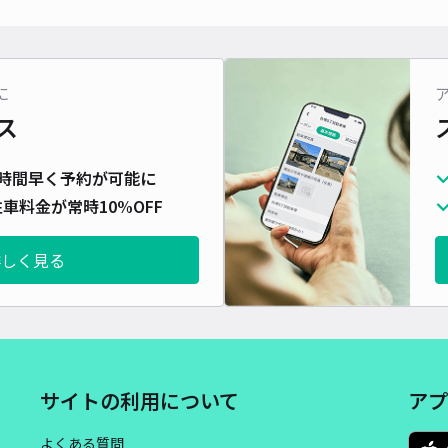
対応
に
ス
10
時間早く予約が可能に
¥3
車料金が常時10%OFF
時間
詳しく見る
貸出
長さ
対応
サイトの利用について
アプ
よくある質問