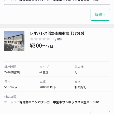
詳細へ
レオパレス浜野南駐車場【37616】
0
/ 0件
¥300〜
/ 日
貸出時間
タイプ
再入庫
24時間営業
平置き
可
長さ
車幅
高さ
500cm 以下
200cm 以下
制限なし
対応車種
オートバイ
軽自動車
コンパクトカー
中型車
ワンボックス
大型車・SUV