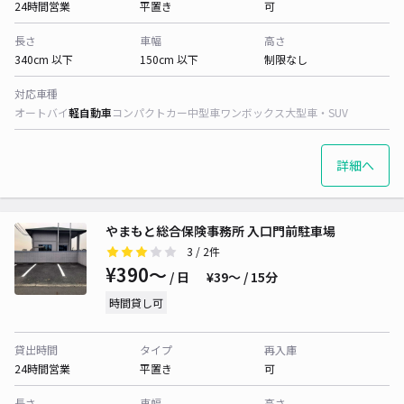
24時間営業
平置き
可
長さ
車幅
高さ
340cm 以下
150cm 以下
制限なし
対応車種
オートバイ
軽自動車
コンパクトカー
中型車
ワンボックス
大型車・SUV
詳細へ
やまもと総合保険事務所 入口門前駐車場
3
/ 2件
¥390〜
/ 日
¥39〜 / 15分
時間貸し可
貸出時間
タイプ
再入庫
24時間営業
平置き
可
長さ
車幅
高さ