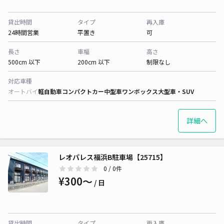
貸出時間
タイプ
再入庫
24時間営業
平置き
可
長さ
車幅
高さ
500cm 以下
200cm 以下
制限なし
対応車種
オートバイ
軽自動車
コンパクトカー
中型車
ワンボックス
大型車・SUV
詳細へ
レオパレス福浜B駐車場【25715】
0
/ 0件
¥300〜
/ 日
貸出時間
タイプ
再入庫