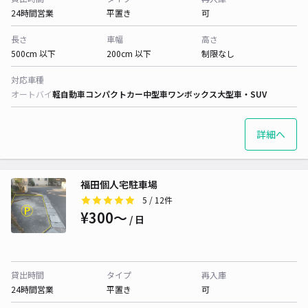
24時間営業
平置き
可
長さ
車幅
高さ
500cm 以下
200cm 以下
制限なし
対応車種
オートバイ
軽自動車
コンパクトカー
中型車
ワンボックス
大型車・SUV
詳細へ
福田個人宅駐車場
5
/ 12件
¥300〜
/ 日
貸出時間
タイプ
再入庫
24時間営業
平置き
可