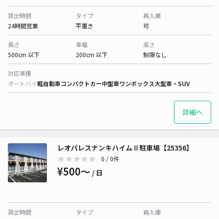
貸出時間
タイプ
再入庫
24時間営業
平置き
可
長さ
車幅
高さ
500cm 以下
200cm 以下
制限なし
対応車種
オートバイ
軽自動車
コンパクトカー
中型車
ワンボックス
大型車・SUV
詳細へ
レオパレスナンキハイムⅡ駐車場【25356】
0
/ 0件
¥500〜
/ 日
貸出時間
タイプ
再入庫