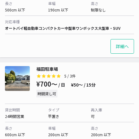
長さ
車幅
高さ
500cm 以下
190cm 以下
制限なし
対応車種
オートバイ
軽自動車
コンパクトカー
中型車
ワンボックス
大型車・SUV
詳細へ
福田駐車場
5
/ 3件
¥700〜
/ 日
¥50〜 / 15分
時間貸し可
貸出時間
タイプ
再入庫
24時間営業
平置き
可
長さ
車幅
高さ
600cm 以下
200cm 以下
200cm 以下