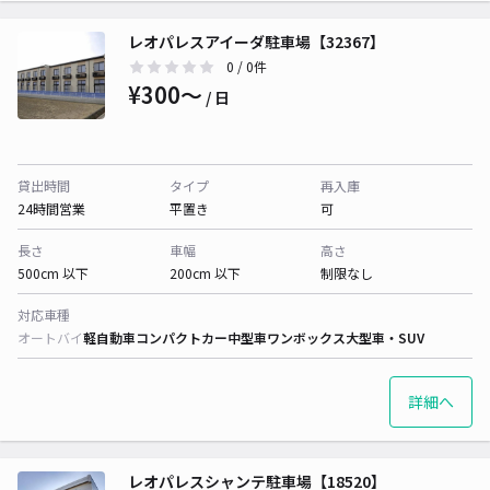
レオパレスアイーダ駐車場【32367】
0
/ 0件
¥300〜
/ 日
貸出時間
タイプ
再入庫
24時間営業
平置き
可
長さ
車幅
高さ
500cm 以下
200cm 以下
制限なし
対応車種
オートバイ
軽自動車
コンパクトカー
中型車
ワンボックス
大型車・SUV
詳細へ
レオパレスシャンテ駐車場【18520】