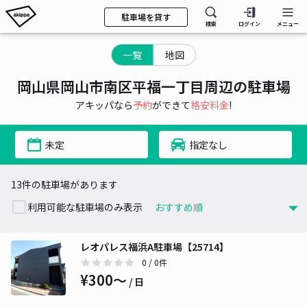
駐車場を貸す
検索
ログイン
メニュー
一覧
地図
岡山県岡山市南区平福一丁目周辺の駐車場
アキッパなら
予約
ができて
格安料金
!
未定
指定なし
13件の駐車場があります
利用可能な駐車場のみ表示
レオパレス福浜A駐車場【25714】
0
/ 0件
¥300〜
/ 日