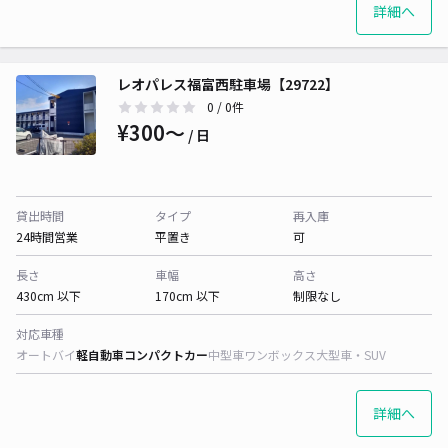
詳細へ
レオパレス福富西駐車場【29722】
0
/ 0件
¥300〜
/ 日
貸出時間
タイプ
再入庫
24時間営業
平置き
可
長さ
車幅
高さ
430cm 以下
170cm 以下
制限なし
対応車種
オートバイ
軽自動車
コンパクトカー
中型車
ワンボックス
大型車・SUV
詳細へ