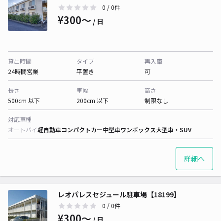
0
/ 0件
¥300〜
/ 日
貸出時間
タイプ
再入庫
24時間営業
平置き
可
長さ
車幅
高さ
500cm 以下
200cm 以下
制限なし
対応車種
オートバイ
軽自動車
コンパクトカー
中型車
ワンボックス
大型車・SUV
詳細へ
レオパレスセジュール駐車場【18199】
0
/ 0件
¥300〜
/ 日