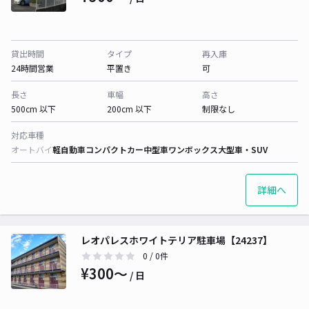
貸出時間
タイプ
再入庫
24時間営業
平置き
可
長さ
車幅
高さ
500cm 以下
200cm 以下
制限なし
対応車種
オートバイ
軽自動車
コンパクトカー
中型車
ワンボックス
大型車・SUV
詳細へ
レオパレスホワイトテリア駐車場【24237】
0
/ 0件
¥300〜
/ 日