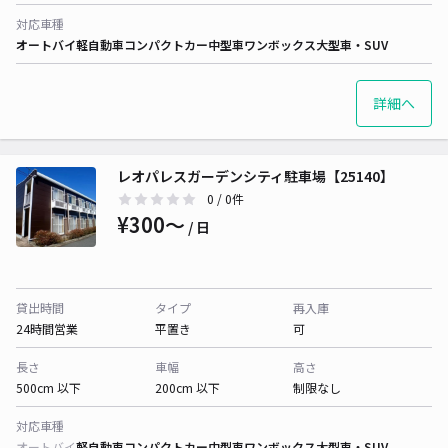
対応車種
オートバイ
軽自動車
コンパクトカー
中型車
ワンボックス
大型車・SUV
詳細へ
レオパレスガーデンシティ駐車場【25140】
0
/ 0件
¥300〜
/ 日
貸出時間
タイプ
再入庫
24時間営業
平置き
可
長さ
車幅
高さ
500cm 以下
200cm 以下
制限なし
対応車種
オートバイ
軽自動車
コンパクトカー
中型車
ワンボックス
大型車・SUV