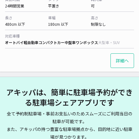
24時間営業
平置き
可
長さ
車幅
高さ
480cm 以下
180cm 以下
制限なし
対応車種
オートバイ
軽自動車
コンパクトカー
中型車
ワンボックス
大型車・SUV
詳細へ
アキッパは、簡単に駐車場予約ができ
る駐車場シェアアプリです
全て予約制駐車場・事前お支払いのためスムーズにご利用当日の
駐車が可能です。
また、アキッパの持つ豊富な駐車場拠点から、目的地に近い駐車
場が見つかります。