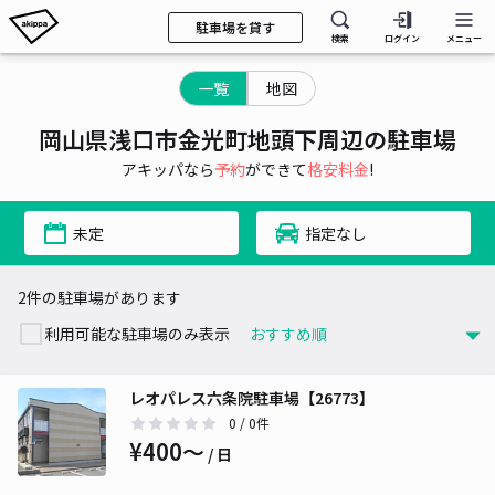
駐車場を貸す
検索
ログイン
メニュー
一覧
地図
岡山県浅口市金光町地頭下周辺の駐車場
アキッパなら
予約
ができて
格安料金
!
未定
指定なし
2件の駐車場があります
利用可能な駐車場のみ表示
レオパレス六条院駐車場【26773】
0
/ 0件
¥400〜
/ 日