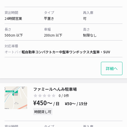
貸出時間
タイプ
再入庫
24時間営業
平置き
可
長さ
車幅
高さ
500cm 以下
200cm 以下
制限なし
対応車種
オートバイ
軽自動車
コンパクトカー
中型車
ワンボックス
大型車・SUV
詳細へ
ファミールへんみ駐車場
0
/ 0件
¥450〜
/ 日
¥50〜 / 15分
時間貸し可
貸出時間
タイプ
再入庫