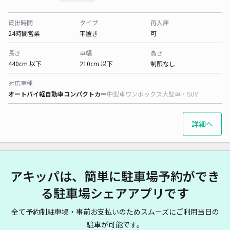
貸出時間
タイプ
再入庫
24時間営業
平置き
可
長さ
車幅
高さ
440cm 以下
210cm 以下
制限なし
対応車種
オートバイ
軽自動車
コンパクトカー
中型車
ワンボックス
大型車・SUV
詳細へ
アキッパは、簡単に駐車場予約ができ
る駐車場シェアアプリです
全て予約制駐車場・事前お支払いのためスムーズにご利用当日の
駐車が可能です。