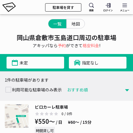
駐車場を貸す
検索
ログイン
メニュー
一覧
地図
岡山県倉敷市玉島道口周辺の駐車場
アキッパなら
予約
ができて
格安料金
!
未定
指定なし
1件の駐車場があります
利用可能な駐車場のみ表示
ビロカーレ駐車場
0
/ 0件
¥550〜
/ 日
¥60〜 / 15分
時間貸し可