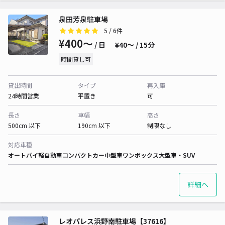
泉田芳泉駐車場
5
/ 6件
¥400〜
/ 日
¥40〜 / 15分
時間貸し可
貸出時間
タイプ
再入庫
24時間営業
平置き
可
長さ
車幅
高さ
500cm 以下
190cm 以下
制限なし
対応車種
オートバイ
軽自動車
コンパクトカー
中型車
ワンボックス
大型車・SUV
詳細へ
レオパレス浜野南駐車場【37616】