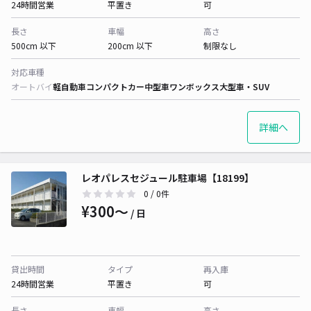
24時間営業
平置き
可
長さ
車幅
高さ
500cm 以下
200cm 以下
制限なし
対応車種
オートバイ
軽自動車
コンパクトカー
中型車
ワンボックス
大型車・SUV
詳細へ
レオパレスセジュール駐車場【18199】
0
/ 0件
¥300〜
/ 日
貸出時間
タイプ
再入庫
24時間営業
平置き
可
長さ
車幅
高さ