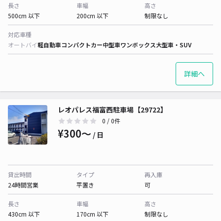
長さ
車幅
高さ
500cm 以下
200cm 以下
制限なし
対応車種
オートバイ
軽自動車
コンパクトカー
中型車
ワンボックス
大型車・SUV
詳細へ
レオパレス福富西駐車場【29722】
0
/ 0件
¥300〜
/ 日
貸出時間
タイプ
再入庫
24時間営業
平置き
可
長さ
車幅
高さ
430cm 以下
170cm 以下
制限なし