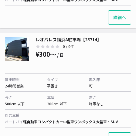
詳細へ
レオパレス福浜A駐車場【25714】
0
/ 0件
¥300〜
/ 日
貸出時間
タイプ
再入庫
24時間営業
平置き
可
長さ
車幅
高さ
500cm 以下
200cm 以下
制限なし
対応車種
オートバイ
軽自動車
コンパクトカー
中型車
ワンボックス
大型車・SUV