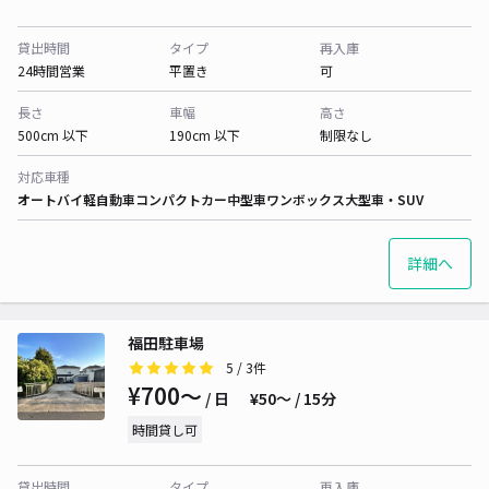
貸出時間
タイプ
再入庫
24時間営業
平置き
可
長さ
車幅
高さ
500cm 以下
190cm 以下
制限なし
対応車種
オートバイ
軽自動車
コンパクトカー
中型車
ワンボックス
大型車・SUV
詳細へ
福田駐車場
5
/ 3件
¥700〜
/ 日
¥50〜 / 15分
時間貸し可
貸出時間
タイプ
再入庫