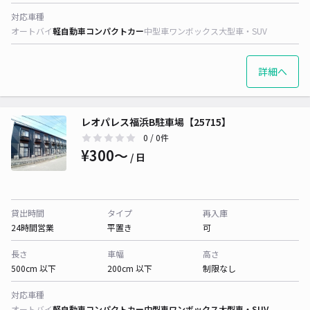
対応車種
オートバイ
軽自動車
コンパクトカー
中型車
ワンボックス
大型車・SUV
詳細へ
レオパレス福浜B駐車場【25715】
0
/ 0件
¥300〜
/ 日
貸出時間
タイプ
再入庫
24時間営業
平置き
可
長さ
車幅
高さ
500cm 以下
200cm 以下
制限なし
対応車種
オートバイ
軽自動車
コンパクトカー
中型車
ワンボックス
大型車・SUV