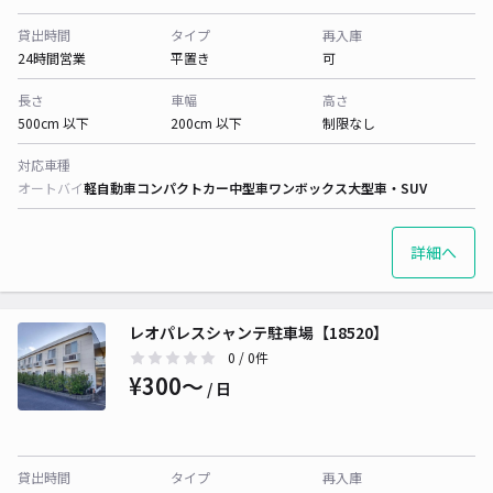
貸出時間
タイプ
再入庫
24時間営業
平置き
可
長さ
車幅
高さ
500cm 以下
200cm 以下
制限なし
対応車種
オートバイ
軽自動車
コンパクトカー
中型車
ワンボックス
大型車・SUV
詳細へ
レオパレスシャンテ駐車場【18520】
0
/ 0件
¥300〜
/ 日
貸出時間
タイプ
再入庫