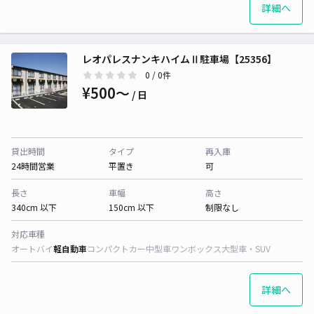
詳細へ
レオパレスナンキハイムⅡ駐車場【25356】
0
/ 0件
¥500〜
/ 日
貸出時間
タイプ
再入庫
24時間営業
平置き
可
長さ
車幅
高さ
340cm 以下
150cm 以下
制限なし
対応車種
オートバイ
軽自動車
コンパクトカー
中型車
ワンボックス
大型車・SUV
詳細へ