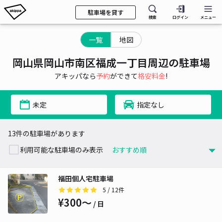
駐車場を貸す
検索
ログイン
メニュー
一覧
地図
岡山県岡山市南区福成一丁目周辺の駐車場
アキッパなら
予約
ができて
格安料金
!
未定
指定なし
13件の駐車場があります
利用可能な駐車場のみ表示
福田個人宅駐車場
5
/ 12件
¥300〜
/ 日