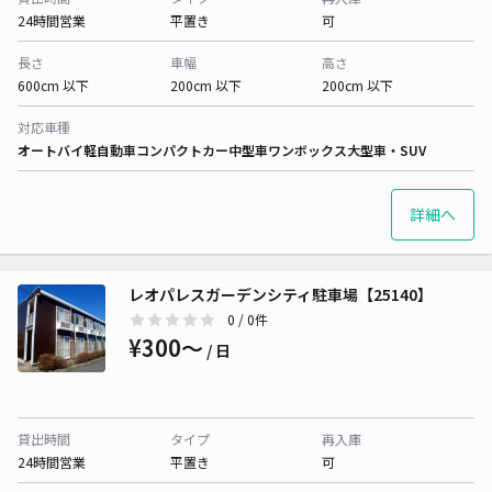
24時間営業
平置き
可
長さ
車幅
高さ
600cm 以下
200cm 以下
200cm 以下
対応車種
オートバイ
軽自動車
コンパクトカー
中型車
ワンボックス
大型車・SUV
詳細へ
レオパレスガーデンシティ駐車場【25140】
0
/ 0件
¥300〜
/ 日
貸出時間
タイプ
再入庫
24時間営業
平置き
可