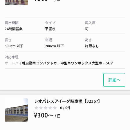
貸出時間
タイプ
再入庫
24時間営業
平置き
可
長さ
車幅
高さ
500cm 以下
200cm 以下
制限なし
対応車種
オートバイ
軽自動車
コンパクトカー
中型車
ワンボックス
大型車・SUV
詳細へ
レオパレスアイーダ駐車場【32367】
0
/ 0件
¥300〜
/ 日