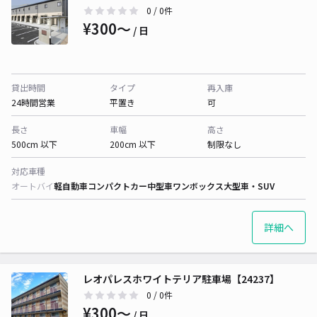
0
/ 0件
¥300〜
/ 日
貸出時間
タイプ
再入庫
24時間営業
平置き
可
長さ
車幅
高さ
500cm 以下
200cm 以下
制限なし
対応車種
オートバイ
軽自動車
コンパクトカー
中型車
ワンボックス
大型車・SUV
詳細へ
レオパレスホワイトテリア駐車場【24237】
0
/ 0件
¥300〜
/ 日