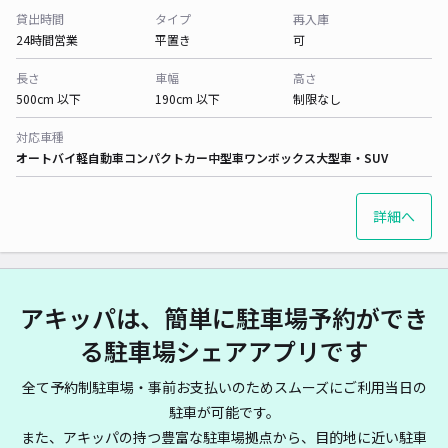
貸出時間
タイプ
再入庫
24時間営業
平置き
可
長さ
車幅
高さ
500cm 以下
190cm 以下
制限なし
対応車種
オートバイ
軽自動車
コンパクトカー
中型車
ワンボックス
大型車・SUV
詳細へ
アキッパは、簡単に駐車場予約ができ
る駐車場シェアアプリです
全て予約制駐車場・事前お支払いのためスムーズにご利用当日の
駐車が可能です。
また、アキッパの持つ豊富な駐車場拠点から、目的地に近い駐車