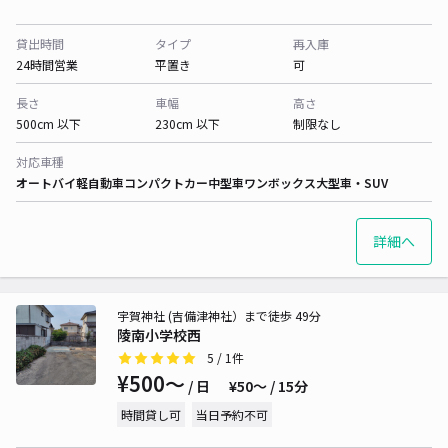
貸出時間
タイプ
再入庫
24時間営業
平置き
可
長さ
車幅
高さ
500cm 以下
230cm 以下
制限なし
対応車種
オートバイ
軽自動車
コンパクトカー
中型車
ワンボックス
大型車・SUV
詳細へ
宇賀神社 (吉備津神社）まで徒歩 49分
陵南小学校西
5
/ 1件
¥500〜
/ 日
¥50〜 / 15分
時間貸し可
当日予約不可