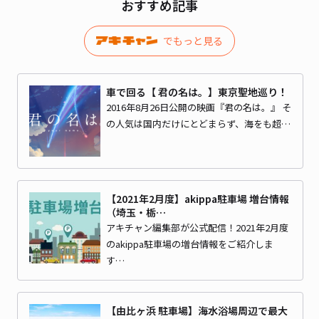
おすすめ記事
でもっと見る
車で回る【 君の名は。】東京聖地巡り！
2016年8月26日公開の映画『君の名は。』 そ
の人気は国内だけにとどまらず、海をも超…
【2021年2月度】akippa駐車場 増台情報
（埼玉・栃…
アキチャン編集部が公式配信！2021年2月度
のakippa駐車場の増台情報をご紹介しま
す…
【由比ヶ浜 駐車場】海水浴場周辺で最大