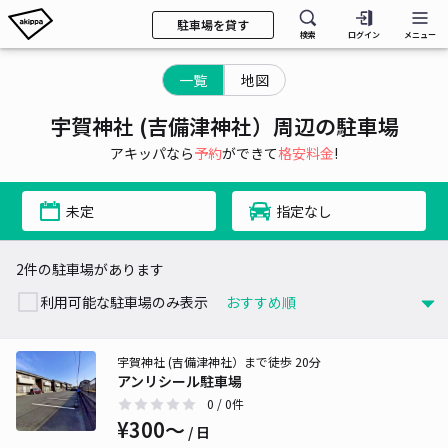
駐車場を貸す
検索
ログイン
メニュー
一覧
地図
宇賀神社 (吉備津神社）周辺の駐車場
アキッパなら
予約
ができて
格安料金
!
未定
指定なし
2件の駐車場があります
利用可能な駐車場のみ表示
宇賀神社 (吉備津神社）まで徒歩 20分
アンリシール駐車場
0
/ 0件
¥300〜
/ 日