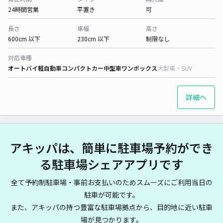
24時間営業
平置き
可
長さ
車幅
高さ
600cm 以下
230cm 以下
制限なし
対応車種
オートバイ
軽自動車
コンパクトカー
中型車
ワンボックス
大型車・SUV
詳細へ
アキッパは、簡単に駐車場予約ができ
る駐車場シェアアプリです
全て予約制駐車場・事前お支払いのためスムーズにご利用当日の
駐車が可能です。
また、アキッパの持つ豊富な駐車場拠点から、目的地に近い駐車
場が見つかります。