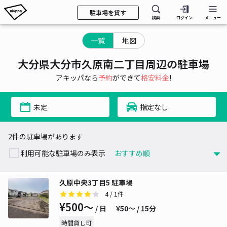
駐車場を貸す
検索
ログイン
メニュー
一覧
地図
大分県大分市久原南二丁目周辺の駐車場
アキッパなら
予約
ができて
格安料金
!
未定
指定なし
2件の駐車場があります
利用可能な駐車場のみ表示
久原中央3丁目5 駐車場
4
/ 1件
¥500〜
/ 日
¥50〜 / 15分
時間貸し可