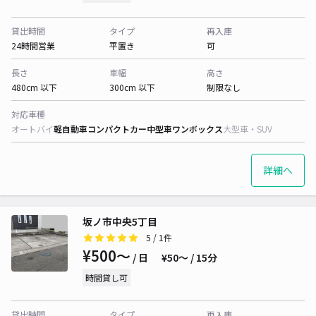
貸出時間
タイプ
再入庫
24時間営業
平置き
可
長さ
車幅
高さ
480cm 以下
300cm 以下
制限なし
対応車種
オートバイ
軽自動車
コンパクトカー
中型車
ワンボックス
大型車・SUV
詳細へ
坂ノ市中央5丁目
5
/ 1件
¥500〜
/ 日
¥50〜 / 15分
時間貸し可
貸出時間
タイプ
再入庫