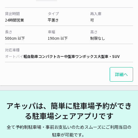
貸出時間
タイプ
再入庫
24時間営業
平置き
可
長さ
車幅
高さ
500cm 以下
190cm 以下
制限なし
対応車種
オートバイ
軽自動車
コンパクトカー
中型車
ワンボックス
大型車・SUV
詳細へ
アキッパは、簡単に駐車場予約ができ
る駐車場シェアアプリです
全て予約制駐車場・事前お支払いのためスムーズにご利用当日の
駐車が可能です。