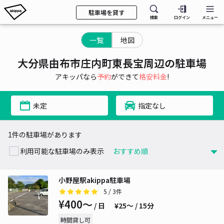
駐車場を貸す
検索
ログイン
メニュー
一覧
地図
大分県由布市庄内町東長宝周辺の駐車場
アキッパなら
予約
ができて
格安料金
!
未定
指定なし
1件の駐車場があります
利用可能な駐車場のみ表示
小野屋駅akippa駐車場
5
/ 3件
¥400〜
/ 日
¥25〜 / 15分
時間貸し可