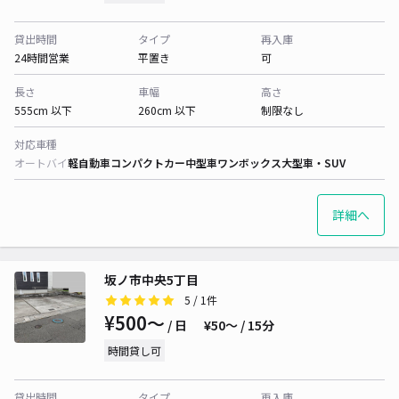
貸出時間
タイプ
再入庫
24時間営業
平置き
可
長さ
車幅
高さ
555cm 以下
260cm 以下
制限なし
対応車種
オートバイ
軽自動車
コンパクトカー
中型車
ワンボックス
大型車・SUV
詳細へ
坂ノ市中央5丁目
5
/ 1件
¥500〜
/ 日
¥50〜 / 15分
時間貸し可
貸出時間
タイプ
再入庫