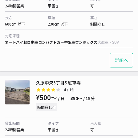
24時間営業
平置き
可
長さ
車幅
高さ
600cm 以下
230cm 以下
制限なし
対応車種
オートバイ
軽自動車
コンパクトカー
中型車
ワンボックス
大型車・SUV
詳細へ
久原中央3丁目5 駐車場
4
/ 1件
¥500〜
/ 日
¥50〜 / 15分
時間貸し可
貸出時間
タイプ
再入庫
24時間営業
平置き
可