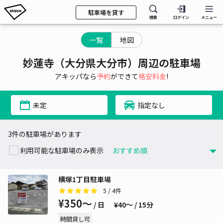
駐車場を貸す
検索
ログイン
メニュー
一覧
地図
妙蓮寺（大分県大分市）周辺の駐車場
アキッパなら
予約
ができて
格安料金
!
未定
指定なし
3件の駐車場があります
利用可能な駐車場のみ表示
横塚1丁目駐車場
5
/ 4件
¥350〜
/ 日
¥40〜 / 15分
時間貸し可