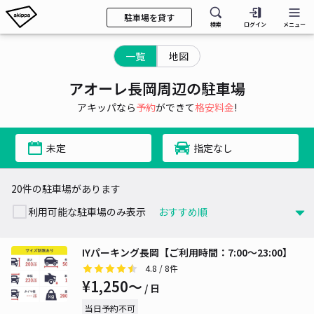
駐車場を貸す
検索
ログイン
メニュー
一覧
地図
アオーレ長岡周辺の駐車場
アキッパなら
予約
ができて
格安料金
!
未定
指定なし
20件の駐車場があります
利用可能な駐車場のみ表示
IYパーキング長岡【ご利用時間：7:00〜23:00】
4.8
/ 8件
¥1,250〜
/ 日
当日予約不可