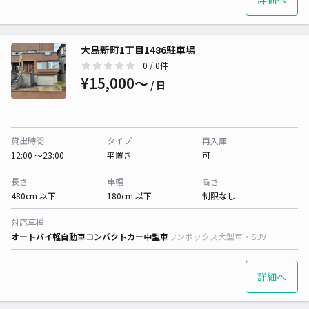
大島新町1丁目1486駐車場
0
/ 0件
¥15,000〜
/ 日
貸出時間
タイプ
再入庫
12:00 〜23:00
平置き
可
長さ
車幅
高さ
480cm 以下
180cm 以下
制限なし
対応車種
オートバイ
軽自動車
コンパクトカー
中型車
ワンボックス
大型車・SUV
詳細へ