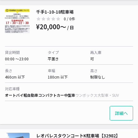
千手1-10-18駐車場
0
/ 0件
¥20,000〜
/ 日
貸出時間
タイプ
再入庫
00:00 〜23:00
平置き
可
長さ
車幅
高さ
460cm 以下
180cm 以下
制限なし
対応車種
オートバイ
軽自動車
コンパクトカー
中型車
ワンボックス
大型車・SUV
詳細へ
レオパレスタウンコートK駐車場【32982】