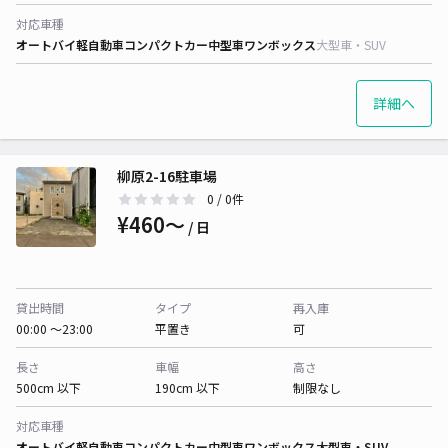
対応車種
オートバイ
軽自動車
コンパクトカー
中型車
ワンボックス
大型車・SUV
詳細へ
柳原2-16駐車場
0
/ 0件
¥460〜
/ 日
貸出時間
タイプ
再入庫
00:00 〜23:00
平置き
可
長さ
車幅
高さ
500cm 以下
190cm 以下
制限なし
対応車種
オートバイ
軽自動車
コンパクトカー
中型車
ワンボックス
大型車・SUV