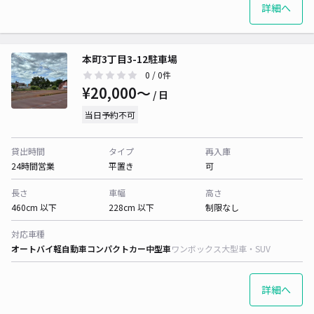
詳細へ
本町3丁目3-12駐車場
0
/ 0件
¥20,000〜
/ 日
当日予約不可
貸出時間
タイプ
再入庫
24時間営業
平置き
可
長さ
車幅
高さ
460cm 以下
228cm 以下
制限なし
対応車種
オートバイ
軽自動車
コンパクトカー
中型車
ワンボックス
大型車・SUV
詳細へ