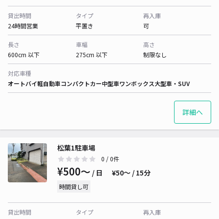
貸出時間
タイプ
再入庫
24時間営業
平置き
可
長さ
車幅
高さ
600cm 以下
275cm 以下
制限なし
対応車種
オートバイ
軽自動車
コンパクトカー
中型車
ワンボックス
大型車・SUV
詳細へ
松葉1駐車場
0
/ 0件
¥500〜
/ 日
¥50〜 / 15分
時間貸し可
貸出時間
タイプ
再入庫