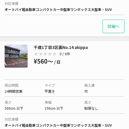
対応車種
オートバイ
軽自動車
コンパクトカー
中型車
ワンボックス
大型車・SUV
詳細へ
千歳1丁目3区画No.14 akippa
0
/ 0件
¥560〜
/ 日
貸出時間
タイプ
再入庫
24時間営業
平置き
可
長さ
車幅
高さ
500cm 以下
190cm 以下
制限なし
対応車種
オートバイ
軽自動車
コンパクトカー
中型車
ワンボックス
大型車・SUV