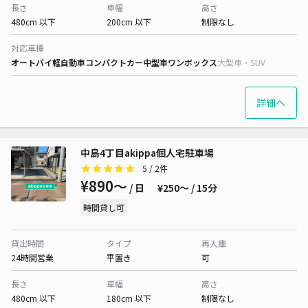
長さ
車幅
高さ
480cm 以下
200cm 以下
制限なし
対応車種
オートバイ
軽自動車
コンパクトカー
中型車
ワンボックス
大型車・SUV
詳細へ
中島4丁目akippa個人宅駐車場
5
/ 2件
¥890〜
/ 日
¥250〜 / 15分
時間貸し可
貸出時間
タイプ
再入庫
24時間営業
平置き
可
長さ
車幅
高さ
480cm 以下
180cm 以下
制限なし