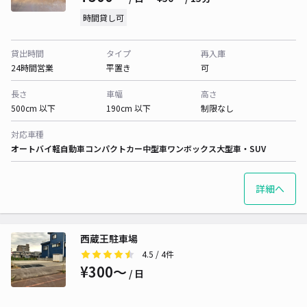
時間貸し可
貸出時間
タイプ
再入庫
24時間営業
平置き
可
長さ
車幅
高さ
500cm 以下
190cm 以下
制限なし
対応車種
オートバイ
軽自動車
コンパクトカー
中型車
ワンボックス
大型車・SUV
詳細へ
西蔵王駐車場
4.5
/ 4件
¥300〜
/ 日