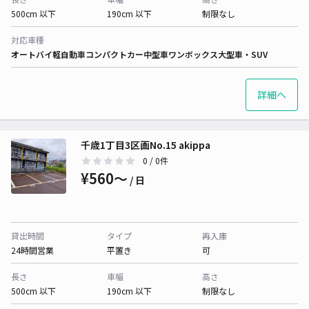
500cm 以下
190cm 以下
制限なし
対応車種
オートバイ
軽自動車
コンパクトカー
中型車
ワンボックス
大型車・SUV
詳細へ
千歳1丁目3区画No.15 akippa
0
/ 0件
¥560〜
/ 日
貸出時間
タイプ
再入庫
24時間営業
平置き
可
長さ
車幅
高さ
500cm 以下
190cm 以下
制限なし