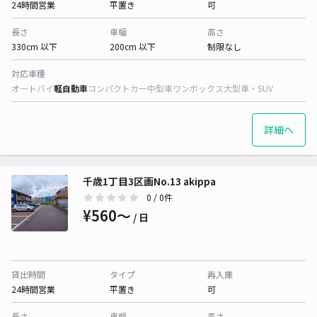
24時間営業
平置き
可
長さ
車幅
高さ
330cm 以下
200cm 以下
制限なし
対応車種
オートバイ
軽自動車
コンパクトカー
中型車
ワンボックス
大型車・SUV
詳細へ
千歳1丁目3区画No.13 akippa
0
/ 0件
¥560〜
/ 日
貸出時間
タイプ
再入庫
24時間営業
平置き
可
長さ
車幅
高さ