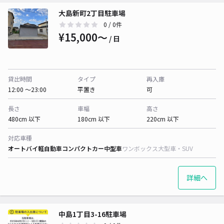
大島新町2丁目駐車場
0
/ 0件
¥15,000〜
/ 日
貸出時間
タイプ
再入庫
12:00 〜23:00
平置き
可
長さ
車幅
高さ
480cm 以下
180cm 以下
220cm 以下
対応車種
オートバイ
軽自動車
コンパクトカー
中型車
ワンボックス
大型車・SUV
詳細へ
中島1丁目3-16駐車場