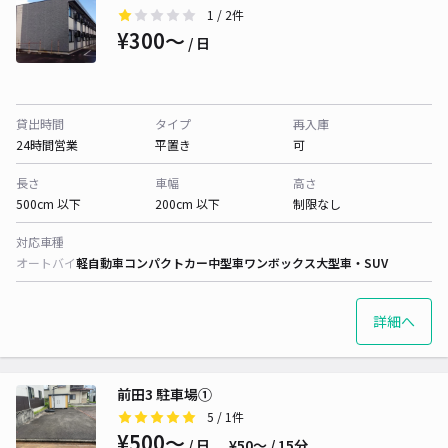
1
/ 2件
¥300〜
/ 日
貸出時間
タイプ
再入庫
24時間営業
平置き
可
長さ
車幅
高さ
500cm 以下
200cm 以下
制限なし
対応車種
オートバイ
軽自動車
コンパクトカー
中型車
ワンボックス
大型車・SUV
詳細へ
前田3 駐車場①
5
/ 1件
¥500〜
/ 日
¥50〜 / 15分