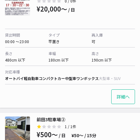
0
/ 0件
¥20,000〜
/ 日
貸出時間
タイプ
再入庫
00:00 〜23:00
平置き
可
長さ
車幅
高さ
480cm 以下
180cm 以下
190cm 以下
対応車種
オートバイ
軽自動車
コンパクトカー
中型車
ワンボックス
大型車・SUV
詳細へ
前田3駐車場②
1
/ 1件
¥500〜
/ 日
¥50〜 / 15分