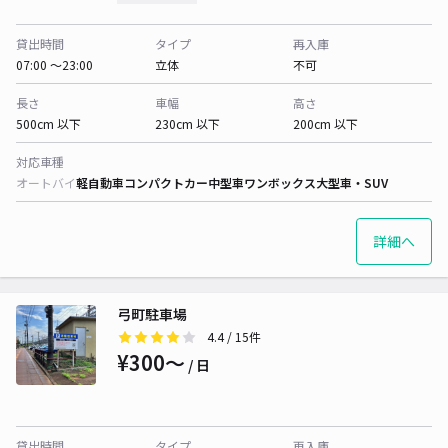
貸出時間
タイプ
再入庫
07:00 〜23:00
立体
不可
長さ
車幅
高さ
500cm 以下
230cm 以下
200cm 以下
対応車種
オートバイ
軽自動車
コンパクトカー
中型車
ワンボックス
大型車・SUV
詳細へ
弓町駐車場
4.4
/ 15件
¥300〜
/ 日
貸出時間
タイプ
再入庫