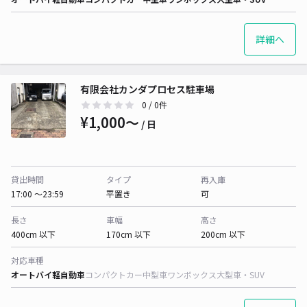
詳細へ
有限会社カンダプロセス駐車場
0
/ 0件
¥1,000〜
/ 日
貸出時間
タイプ
再入庫
17:00 〜23:59
平置き
可
長さ
車幅
高さ
400cm 以下
170cm 以下
200cm 以下
対応車種
オートバイ
軽自動車
コンパクトカー
中型車
ワンボックス
大型車・SUV