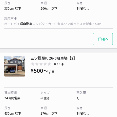
長さ
車幅
高さ
330cm 以下
200cm 以下
制限なし
対応車種
オートバイ
軽自動車
コンパクトカー
中型車
ワンボックス
大型車・SUV
詳細へ
三ツ郷屋町26-3駐車場【2】
0
/ 0件
¥500〜
/ 日
貸出時間
タイプ
再入庫
24時間営業
平置き
可
長さ
車幅
高さ
430cm 以下
170cm 以下
制限なし