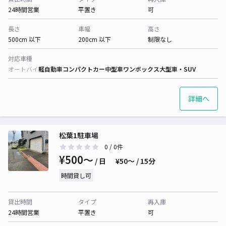
24時間営業
平置き
可
長さ
車幅
高さ
500cm 以下
200cm 以下
制限なし
対応車種
オートバイ
軽自動車
コンパクトカー
中型車
ワンボックス
大型車・SUV
詳細へ
松葉1駐車場
0
/ 0件
¥500〜
/ 日
¥50〜 / 15分
時間貸し可
貸出時間
タイプ
再入庫
24時間営業
平置き
可