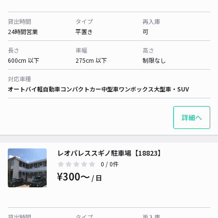
貸出時間
タイプ
再入庫
24時間営業
平置き
可
長さ
車幅
高さ
600cm 以下
275cm 以下
制限なし
対応車種
オートバイ
軽自動車
コンパクトカー
中型車
ワンボックス
大型車・SUV
詳細へ
レオパレススギノ駐車場【18823】
0
/ 0件
¥300〜
/ 日
貸出時間
タイプ
再入庫