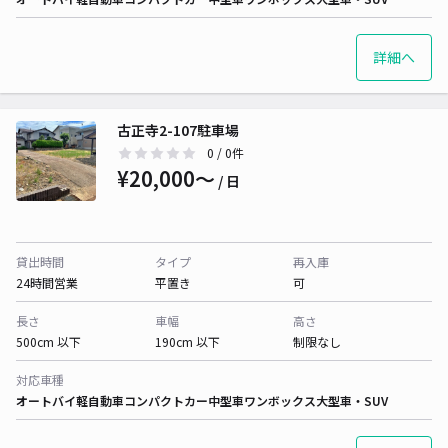
詳細へ
古正寺2-107駐車場
0
/ 0件
¥20,000〜
/ 日
貸出時間
タイプ
再入庫
24時間営業
平置き
可
長さ
車幅
高さ
500cm 以下
190cm 以下
制限なし
対応車種
オートバイ
軽自動車
コンパクトカー
中型車
ワンボックス
大型車・SUV