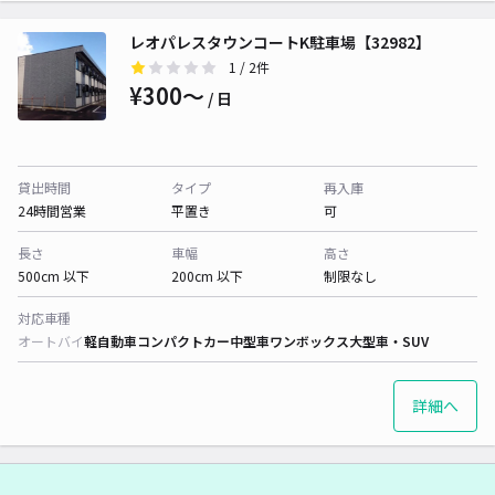
レオパレスタウンコートK駐車場【32982】
1
/ 2件
¥300〜
/ 日
貸出時間
タイプ
再入庫
24時間営業
平置き
可
長さ
車幅
高さ
500cm 以下
200cm 以下
制限なし
対応車種
オートバイ
軽自動車
コンパクトカー
中型車
ワンボックス
大型車・SUV
詳細へ