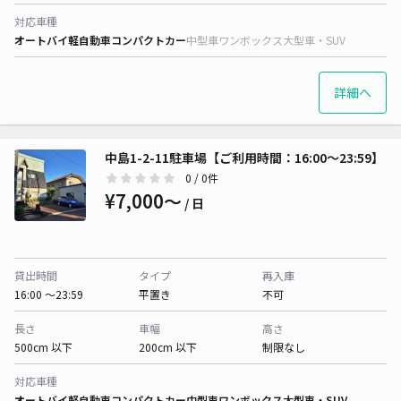
対応車種
オートバイ
軽自動車
コンパクトカー
中型車
ワンボックス
大型車・SUV
詳細へ
中島1-2-11駐車場【ご利用時間：16:00～23:59】
0
/ 0件
¥7,000〜
/ 日
貸出時間
タイプ
再入庫
16:00 〜23:59
平置き
不可
長さ
車幅
高さ
500cm 以下
200cm 以下
制限なし
対応車種
オートバイ
軽自動車
コンパクトカー
中型車
ワンボックス
大型車・SUV