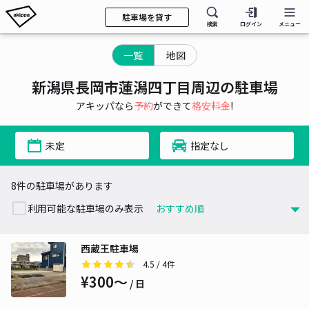
駐車場を貸す
検索
ログイン
メニュー
一覧
地図
新潟県長岡市蓮潟四丁目周辺の駐車場
アキッパなら
予約
ができて
格安料金
!
未定
指定なし
8件の駐車場があります
利用可能な駐車場のみ表示
西蔵王駐車場
4.5
/ 4件
¥300〜
/ 日