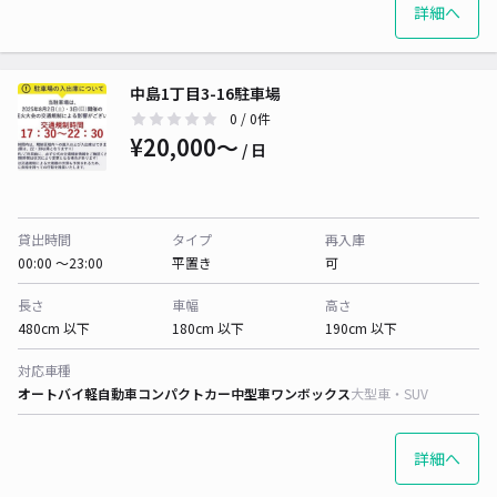
詳細へ
中島1丁目3-16駐車場
0
/ 0件
¥20,000〜
/ 日
貸出時間
タイプ
再入庫
00:00 〜23:00
平置き
可
長さ
車幅
高さ
480cm 以下
180cm 以下
190cm 以下
対応車種
オートバイ
軽自動車
コンパクトカー
中型車
ワンボックス
大型車・SUV
詳細へ