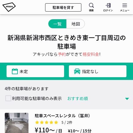
駐車場を貸す
検索
ログイン
メニュー
一覧
地図
新潟県新潟市西区ときめき東一丁目周辺の
駐車場
アキッパなら
予約
ができて
格安料金
!
未定
指定なし
4件の駐車場があります
利用可能な駐車場のみ表示
駐車スペースレンタル（冨井）
5
/ 2件
¥110〜
/ 日
¥10〜 / 15分