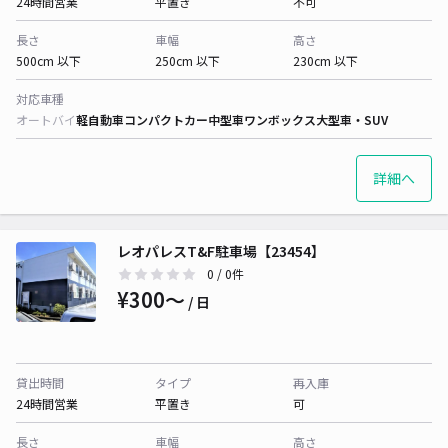
24時間営業
平置き
不可
長さ
車幅
高さ
500cm 以下
250cm 以下
230cm 以下
対応車種
オートバイ
軽自動車
コンパクトカー
中型車
ワンボックス
大型車・SUV
詳細へ
レオパレスT&F駐車場【23454】
0
/ 0件
¥300〜
/ 日
貸出時間
タイプ
再入庫
24時間営業
平置き
可
長さ
車幅
高さ