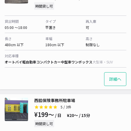
時間貸し可
貸出時間
タイプ
再入庫
05:00 〜18:00
平置き
可
長さ
車幅
高さ
480cm 以下
180cm 以下
制限なし
対応車種
オートバイ
軽自動車
コンパクトカー
中型車
ワンボックス
大型車・SUV
詳細へ
西脇保険事務所駐車場
5
/ 3件
¥199〜
/ 日
¥20〜 / 15分
時間貸し可