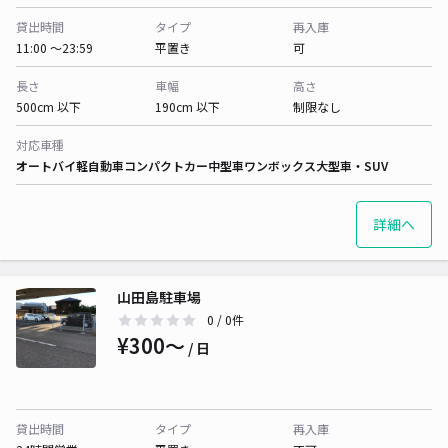
貸出時間
タイプ
再入庫
11:00 〜23:59
平置き
可
長さ
車幅
高さ
500cm 以下
190cm 以下
制限なし
対応車種
オートバイ
軽自動車
コンパクトカー
中型車
ワンボックス
大型車・SUV
詳細へ
山田島駐車場
0
/ 0件
¥300〜
/ 日
貸出時間
タイプ
再入庫