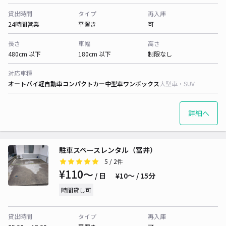
貸出時間
タイプ
再入庫
24時間営業
平置き
可
長さ
車幅
高さ
480cm 以下
180cm 以下
制限なし
対応車種
オートバイ
軽自動車
コンパクトカー
中型車
ワンボックス
大型車・SUV
詳細へ
駐車スペースレンタル（冨井）
5
/ 2件
¥110〜
/ 日
¥10〜 / 15分
時間貸し可
貸出時間
タイプ
再入庫