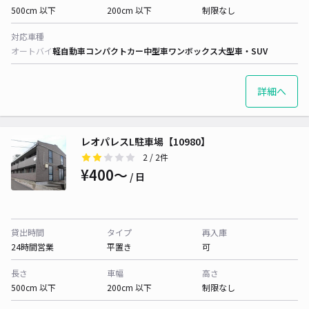
500cm 以下
200cm 以下
制限なし
対応車種
オートバイ
軽自動車
コンパクトカー
中型車
ワンボックス
大型車・SUV
詳細へ
レオパレスL駐車場【10980】
2
/ 2件
¥400〜
/ 日
貸出時間
タイプ
再入庫
24時間営業
平置き
可
長さ
車幅
高さ
500cm 以下
200cm 以下
制限なし