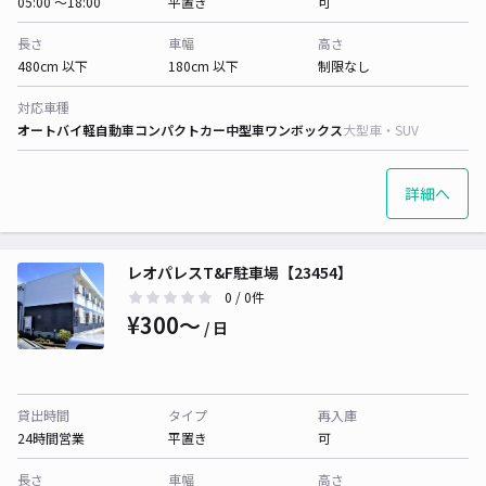
05:00 〜18:00
平置き
可
長さ
車幅
高さ
480cm 以下
180cm 以下
制限なし
対応車種
オートバイ
軽自動車
コンパクトカー
中型車
ワンボックス
大型車・SUV
詳細へ
レオパレスT&F駐車場【23454】
0
/ 0件
¥300〜
/ 日
貸出時間
タイプ
再入庫
24時間営業
平置き
可
長さ
車幅
高さ