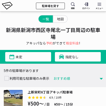
駐車場を貸す
検索
ログイン
メニュー
一覧
地図
新潟県新潟市西区寺尾北一丁目周辺の駐車
場
アキッパなら
予約
ができて
格安料金
!
未定
指定なし
5件の駐車場があります
利用可能な駐車場のみ表示
上新栄町6丁目アキッパ駐車場
4.9
/ 10件
¥500〜
/ 日
¥50〜 / 15分