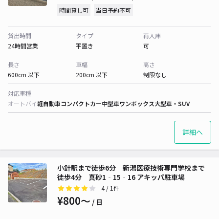
時間貸し可
当日予約不可
貸出時間
タイプ
再入庫
24時間営業
平置き
可
長さ
車幅
高さ
600cm 以下
200cm 以下
制限なし
対応車種
オートバイ
軽自動車
コンパクトカー
中型車
ワンボックス
大型車・SUV
詳細へ
小針駅まで徒歩6分 新潟医療技術専門学校まで
徒歩4分 真砂1‐15‐16 アキッパ駐車場
4
/ 1件
¥800〜
/ 日