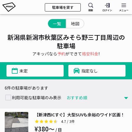
駐車場を貸す
検索
ログイン
メニュー
一覧
地図
新潟県新潟市秋葉区みそら野三丁目周辺の
駐車場
アキッパなら
予約
ができて
格安料金
!
未定
指定なし
6件の駐車場があります
利用可能な駐車場のみ表示
【新津西ICすぐ】大型SUVも余裕のワイド区画！
4.7
/ 3件
¥380〜
/ 日