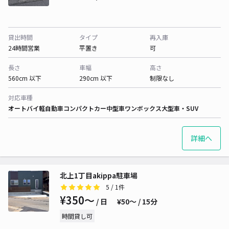
貸出時間
タイプ
再入庫
24時間営業
平置き
可
長さ
車幅
高さ
560cm 以下
290cm 以下
制限なし
対応車種
オートバイ
軽自動車
コンパクトカー
中型車
ワンボックス
大型車・SUV
詳細へ
北上1丁目akippa駐車場
5
/ 1件
¥350〜
/ 日
¥50〜 / 15分
時間貸し可