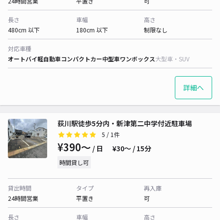
24時間営業
平置き
可
長さ
車幅
高さ
480cm 以下
180cm 以下
制限なし
対応車種
オートバイ
軽自動車
コンパクトカー
中型車
ワンボックス
大型車・SUV
詳細へ
荻川駅徒歩5分内・新津第二中学付近駐車場
5
/ 1件
¥390〜
/ 日
¥30〜 / 15分
時間貸し可
貸出時間
タイプ
再入庫
24時間営業
平置き
可
長さ
車幅
高さ