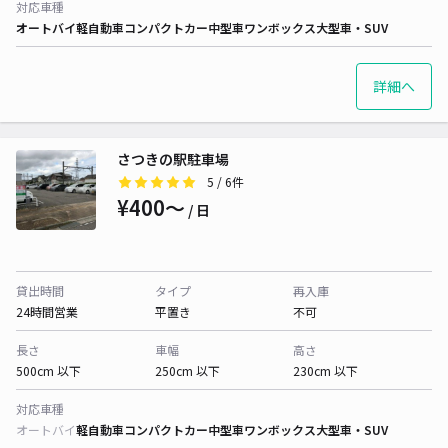
対応車種
オートバイ
軽自動車
コンパクトカー
中型車
ワンボックス
大型車・SUV
詳細へ
さつきの駅駐車場
5
/ 6件
¥400〜
/ 日
貸出時間
タイプ
再入庫
24時間営業
平置き
不可
長さ
車幅
高さ
500cm 以下
250cm 以下
230cm 以下
対応車種
オートバイ
軽自動車
コンパクトカー
中型車
ワンボックス
大型車・SUV