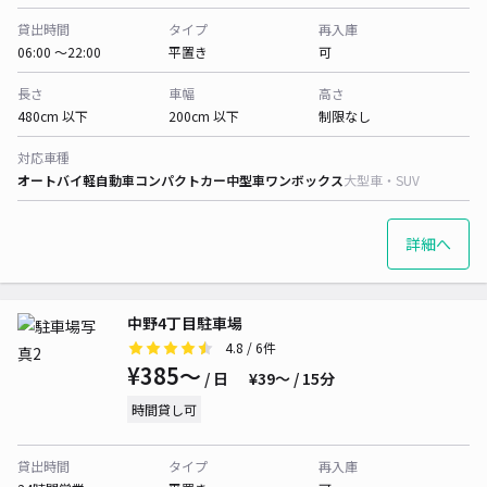
貸出時間
タイプ
再入庫
06:00 〜22:00
平置き
可
長さ
車幅
高さ
480cm 以下
200cm 以下
制限なし
対応車種
オートバイ
軽自動車
コンパクトカー
中型車
ワンボックス
大型車・SUV
詳細へ
中野4丁目駐車場
4.8
/ 6件
¥385〜
/ 日
¥39〜 / 15分
時間貸し可
貸出時間
タイプ
再入庫