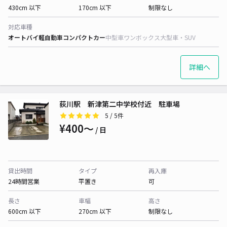
430cm 以下
170cm 以下
制限なし
対応車種
オートバイ
軽自動車
コンパクトカー
中型車
ワンボックス
大型車・SUV
詳細へ
荻川駅 新津第二中学校付近 駐車場
5
/ 5件
¥400〜
/ 日
貸出時間
タイプ
再入庫
24時間営業
平置き
可
長さ
車幅
高さ
600cm 以下
270cm 以下
制限なし